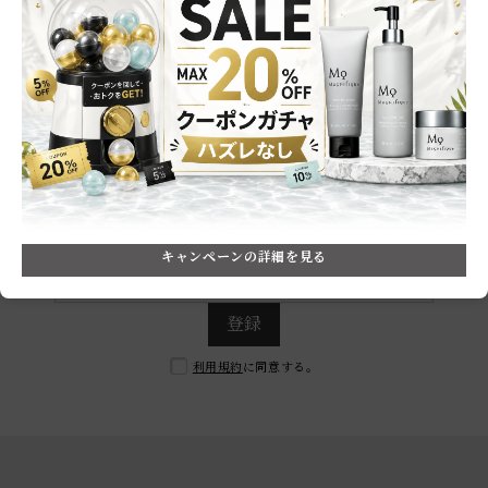
メルマガ会員だけのおトク情報をお届け！
毎月届くクーポンで
10,000円OFF
最大
のチャンスも！
※2025年実績：2,000名以上の方がおトクにお買い物をされています
メールマガジン登録
キャンペーンの詳細を見る
登録
利用規約
に同意する。