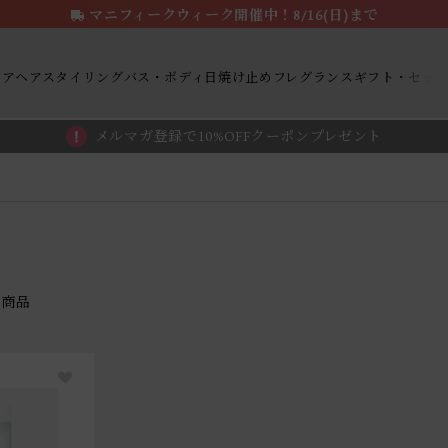
マニフィークウィーク開催中！8/16(日)まで
ケア
ヘアスタイリング
バス・ボディ
日焼け止め
フレグランス
ギフト・セッ
メルマガ登録で10%OFFクーポンプレゼント
商品