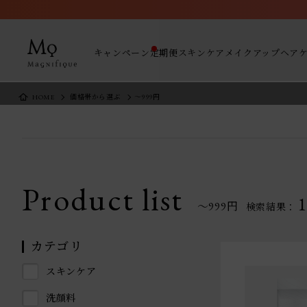
キャンペーン
定期便
スキンケア
メイクアップ
ヘア
HOME
価格帯から選ぶ
～999円
Product list
1
～999円
検索結果：
カテゴリ
スキンケア
洗顔料