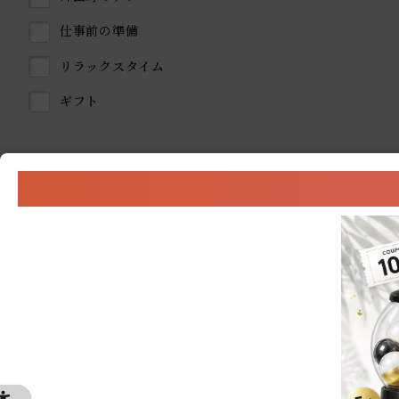
仕事前の準備
リラックスタイム
ギフト
価格
価格帯：
0
円～
1,000
円
0
1,000
円
円
この条件で絞り込む
条件をリセット