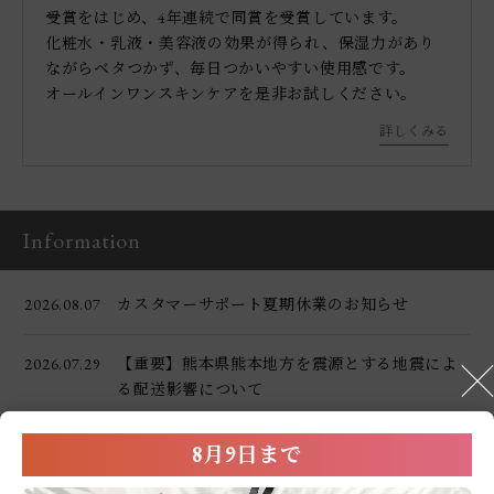
受賞をはじめ、4年連続で同賞を受賞しています。
化粧水・乳液・美容液の効果が得られ、保湿力があり
ながらベタつかず、毎日つかいやすい使用感です。
オールインワンスキンケアを是非お試しください。
詳しくみる
Information
2026.08.07 カスタマーサポート夏期休業のお知らせ
2026.07.29 【重要】熊本県熊本地方を震源とする地震によ
る配送影響について
8月9日まで