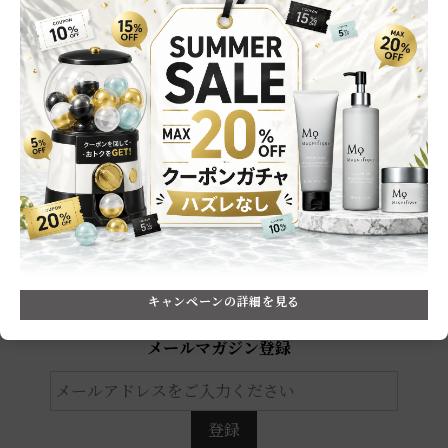
HOME
NEWS
メルマガ会員だけのおトク情報をお届け！
毎月届くクーポンで
10,000円OFF
最大
のチャンスも！
※2025年実績：2,000名以上の方がおトクにお買い物をされています
キャンペーンの詳細を見る
メールマガジン登録
登録