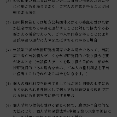
(2)
公衆衛生の向上又は児童の健全な育成の推進のために特
に必要がある場合であり、ご本人の同意を得ることが困
難である場合
(3)
国の機関若しくは地方公共団体又はその委託を受けた者
が法令の定める事務を遂行することに対して協力する必
要がある場合であって、ご本人の同意を得ることにより
当該事務の遂行に支障を及ぼすおそれがある場合
(4)
当該第三者が学術研究機関等である場合であって、当該
第三者が当該個人データを学術研究目的で取り扱う必要
があるとき（当該個人データを取り扱う目的の一部が学
術研究目的である場合を含み、ご本人の権利利益を不当
に侵害するおそれがある場合を除きます。）
(5)
個人の権利利益を保護する上で我が国と同等の水準にあ
ると認められる外国として個人情報保護委員会規則で定
める国にある第三者に提供する場合
(6)
個人情報の提供を受ける者との間で、適切かつ合理的な
方法により、個人情報保護法第4章第２節の規定の趣旨に