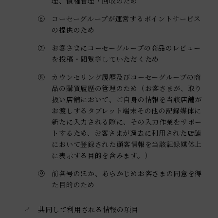
理、債権管理・回収のため
⑥
コーセーグループが運営するポイントサービス
の提供のため
⑦
お客さまにコーセーグループの商品のレビュー
を投稿・閲覧等していただくため
⑧
カウンセリング履歴及びコーセーグループの商
品の購買履歴の管理のため（お客さまが、取り
扱い店舗において、ご自身の情報を当該店舗が
お渡しするタブレット端末その他の記録媒体に
新たに入力される際に、その入力作業をサポー
トするため、お客さまが過去に利用された店舗
において登録された顧客情報を当該記録媒体上
に表示する目的を含みます。）
⑨
前各号のほか、あらかじめお客さまの同意を得
た目的のため
イ
共同して利用される情報の項目