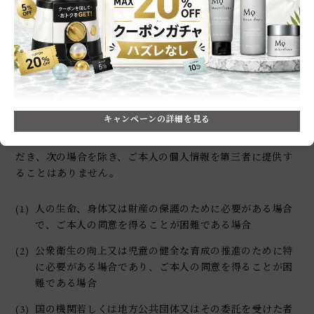
ウ
共同利用に際しての個人情報管理責任者
当社
第5.個人情報の第三者への提供
キャンペーンの詳細を見る
1. 当社は、お客さま等から取得した個人情報を本プライバシ
ーポリシーに記載の利用目的の範囲内でのみ利用させていた
だき、次の場合を除き、ご本人の個人情報を第三者に提供す
ることはありません。
(1)
人の生命、身体又は財産の保護のために必要がある場合
で、ご本人の同意を得ることが困難である場合
(2)
公衆衛生の向上又は児童の健全な育成の推進のために特
に必要がある場合であり、ご本人の同意を得ることが困
難である場合
(3)
国の機関若しくは地方公共団体又はその委託を受けた者