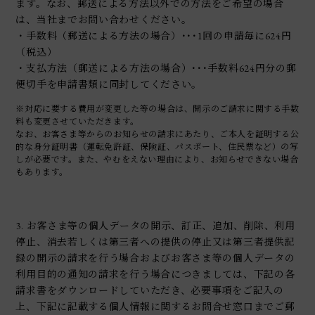
ます。なお、郵送による方法以外での方法をご希望の場合
は、当社までお問い合わせください。
・手数料（郵送による方法の場合）･･･1回の申請毎に624円
（税込）
・支払方法（郵送による方法の場合）･･･手数料624円分の郵
便切手を申請書類に同封してください。
※対応に要する費用が変更した等の場合は、開示のご請求に関する手数
料も変更させていただきます。
なお、お客さま等からのお知らせの請求にあたり、ご本人を証明する公
的な身分証明書（運転免許証、保険証、パスポート、住民票など）の写
しが必要です。また、やむをえない理由により、お知らせできない場合
もあります。
3. お客さま等の個人データの開示、訂正、追加、削除、利用
停止、消去若しくは第三者への提供の停止又は第三者提供記
録の開示の請求を行う場合およびお客さま等の個人データの
利用目的の通知の請求を行う場合につきましては、下記の各
請求書をダウンロードしていただき、必要事項をご記入の
上、下記に記載する個人情報に関するお問合せ窓口までご郵