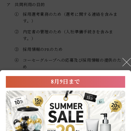
ア
共同利用の目的
①
採用選考業務のため（選考に関する連絡を含みま
す。）
②
内定者の管理のため（入社準備手続きを含みま
す。）
③
採用情報のPRのため
④
コーセーグループへの応募及び採用情報の提供のた
め
⑤
入社後の雇用管理のため
8月9日まで
⑥
当社及びコーセーグループの採用活動の改善のため
の検討・活動のため（アンケート等の実施を含みま
す。）
イ
共同して利用される情報の項目
お名前・ご住所・お電話番号・生年月日・メールアドレ
スなどの個人情報