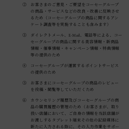
②
お客さまのご意見・ご要望をコーセーグループ
の商品・サービスなどの改良・改善に反映させ
るため（コーセーグループの商品に関するアン
ケート調査等を実施することも含みます）
③
ダイレクトメール、E-Mail、電話等による、コー
セーグループの商品に関する美容情報・新商品
情報・催事情報・キャンペーン情報・特典情報
等の提供のため
④
コーセーグループが運営するポイントサービス
の提供のため
⑤
お客さまにコーセーグループの商品のレビュー
を投稿・閲覧等していただくため
⑥
カウンセリング履歴及びコーセーグループの商
品の購買履歴の管理のため（お客さまが、取り
扱い店舗において、ご自身の情報を当該店舗が
お渡しするタブレット端末その他の記録媒体に
新たに入力される際に、その入力作業をサポー