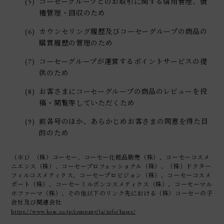
(5)
コーセーグループとのお取引に関する信用管理、債
権管理・回収のため
(6)
カウンセリング履歴及びコーセーグループの商品の
購買履歴の管理のため
(7)
コーセーグループが運営するポイントサービスの提
供のため
(8)
お客さまにコーセーグループの商品のレビューを投
稿・閲覧等していただくため
(9)
前各号のほか、あらかじめお客さまの同意を得た目
的のため
（※1）（株）コーセー、コーセー化粧品販売（株）、コーセーコスメ
ニエンス（株）、コーセープロフェッショナル（株）、（株）ドクター
フィルコスメティクス、コーセープロビジョン（株）、コーセーコスメ
ポート（株）、コーセーミルボンコスメティクス（株）、コーセーマル
ホファーマ（株）、その他以下のリンク先における（株）コーセーの子
会社及び関連会社
https://www.kose.co.jp/company/ja/info/bases/