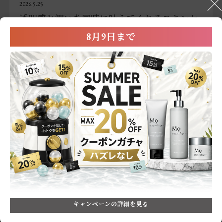
2026.5.25
透明感と潤いを同時に叶えてくれるスキンケ
アセット
8月9日まで
色：130g+299mL+150mL
商品のリピート意向
:ぜひリピートしたい
使った満足度
:★★★★★
何で商品を知りましたか
:その他
Sho
年齢層:
35～44歳
肌質:
乾燥肌
使用目的:
美白・トーンアップ
購買頻度:
4～6ヶ月に一度
使い続けるうちに、肌が明るく透き通ったような印象にな
り、美白効果を実感しています。香りも強すぎず上品で、
とても使いやすいです。しっかり保湿されるのにベタつか
ず、毎日のスキンケアが心地よくなりました。ライン使い
続きを読む
キャンペーンの詳細を見る
することで、肌の調子がより安定してきたと思います。