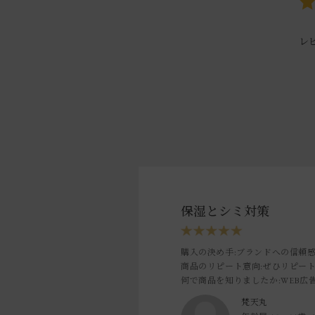
レ
保湿とシミ対策
購入の決め手
:ブランドへの信頼
商品のリピート意向
:ぜひリピー
何で商品を知りましたか
:WEB広
梵天丸