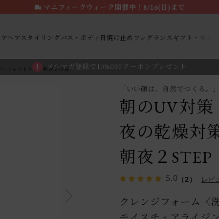
マニフィークウィーク開催中！8/16(日)まで
ケア
ヘアスタイリング
バス・ボディ
日焼け止め
フレグランス
ギフト・セッ
メルマガ登録で10%OFFクーポンプレゼント
ーフェクトケア！朝夜２STEP
「いい顔は、自然でつくる。
朝のUV対策
夜の乾燥対
朝夜２STEP
5.0
（2）
レビ
クレンジフォーム〈
モイスチュアライジ