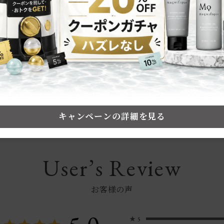
 LAB
了！メンズオールインワン入門
安心！洗顔後に“これひとつ”でOKな、時短オールインワンの魅力を分か
キャンペーンの詳細を見る
User’s Review
お客様の声
★
5