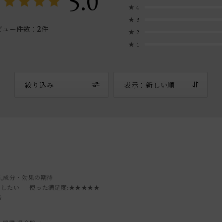
5.0
★
4
★
3
2
ビュー件数：
件
★
2
★
1
絞り込み
表示：新しい順
感,成分・効果の期待
トしたい
使った満足度
:★★★★★
告