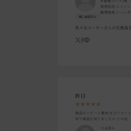
年齢層:
45～54歳
使用目的:
エイジン
購買頻度:
2～3ヶ
色々なメーカーさんの化粧品
昨日
商品のリピート意向
:ぜひリピー
何で商品を知りましたか
:その他
つよぽん