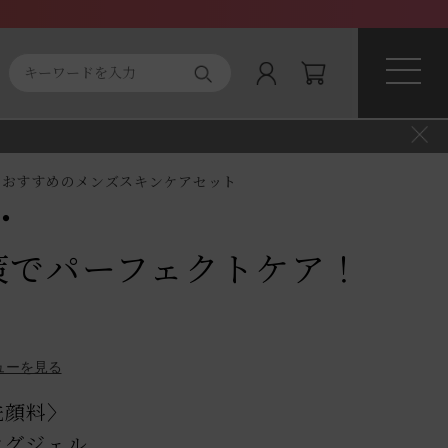
ト商品
About magnifique
」おすすめのメンズスキンケアセット
・
策でパーフェクトケア！
ューを見る
洗顔料〉
ングジェル