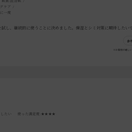
肌質:
混合肌
グケア
月に一度
を試し、継続的に使うことに決めました。保湿とシミ対策に期待したい
参
※お客様の嬉しい
トしたい
使った満足度
:★★★★