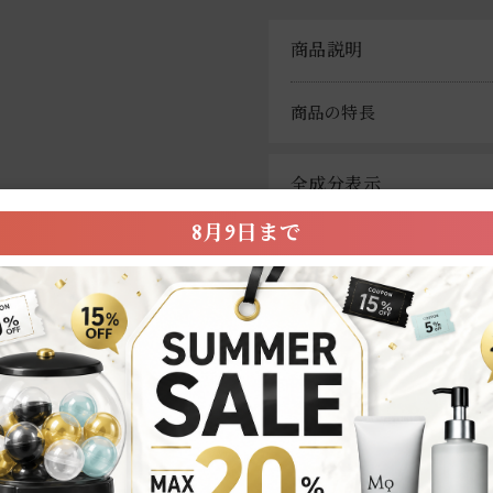
商品説明
商品の特長
全成分表示
8月9日まで
よくあるご質問
 LAB
ントと選び方｜肌質・悩み別でわかりやすく解説
顔料の選び方から、正しい洗い方5ステップ、洗顔後の保湿までをわかり