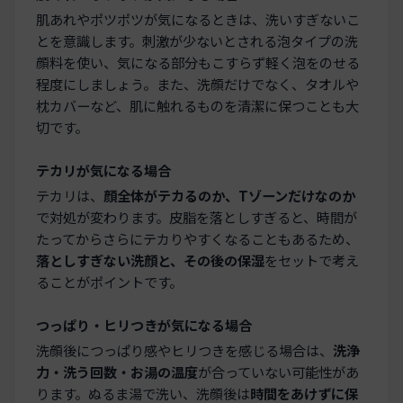
肌あれやポツポツが気になるときは、洗いすぎないこ
とを意識します。刺激が少ないとされる泡タイプの洗
顔料を使い、気になる部分もこすらず軽く泡をのせる
程度にしましょう。また、洗顔だけでなく、タオルや
枕カバーなど、肌に触れるものを清潔に保つことも大
切です。
テカリが気になる場合
テカリは、
顔全体がテカるのか、Tゾーンだけなのか
で対処が変わります。皮脂を落としすぎると、時間が
たってからさらにテカりやすくなることもあるため、
落としすぎない洗顔と、その後の保湿
をセットで考え
ることがポイントです。
つっぱり・ヒリつきが気になる場合
洗顔後につっぱり感やヒリつきを感じる場合は、
洗浄
力・洗う回数・お湯の温度
が合っていない可能性があ
ります。ぬるま湯で洗い、洗顔後は
時間をあけずに保