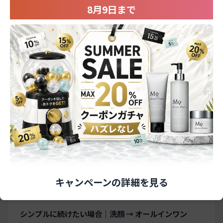
1日に何度も洗顔する
8月9日まで
ボディソープやハンドソープで顔を洗う
これらは乾燥や肌あれの原因になりやすいため、で
きるところから見直していきましょう。
洗顔後に保湿が必要な理由と2
つのケア方法
なぜ保湿が必要？
洗顔後の肌は、汚れと一緒にうるおいも失われやす
い状態です。そのまま放置すると、乾燥やテカリ、
キャンペーンの詳細を見る
肌の不安定さにつながることがあります。
シンプルに続けたい場合｜洗顔 → オールインワン