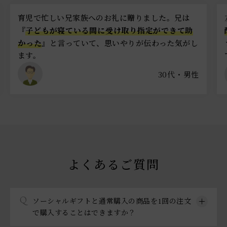
ました。兄は
友達から初めてソーシャルギフトをもらい
定ができて助
配達日指定も簡単で、受け取りまでスムー
う少し商品バリエーションが増えるともっ
伝わった気がし
ですね。
30代・男性
2
よくあるご質問
Q
ソーシャルギフトと通常購入の商品を1回の注文
で購入することはできますか？