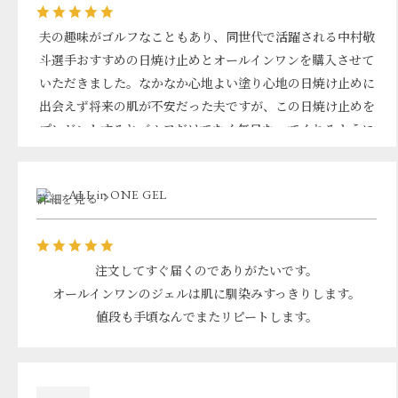
夫の趣味がゴルフなこともあり、同世代で活躍される中村敬
斗選手おすすめの日焼け止めとオールインワンを購入させて
いただきました。なかなか心地よい塗り心地の日焼け止めに
出会えず将来の肌が不安だった夫ですが、この日焼け止めを
プレゼントするとゴルフだけでなく毎日なってくれるように
なりました！
ベタつかないのはもちろんのこと、香料も爽やかで清潔感を
ALL in ONE GEL
感じるものだからと夏に使いやすいようです♪お値段もお手
詳細を見る
頃なのでこれから何回もリピートしていこうと思います＊
注文してすぐ届くのでありがたいです。
オールインワンのジェルは肌に馴染みすっきりします。
値段も手頃なんでまたリピートします。