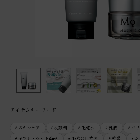
アイテムキーワード
スキンケア
洗顔料
化粧水
乳液
クリ
ギフト・セット商品
毛穴の目立ち
乾燥
シ