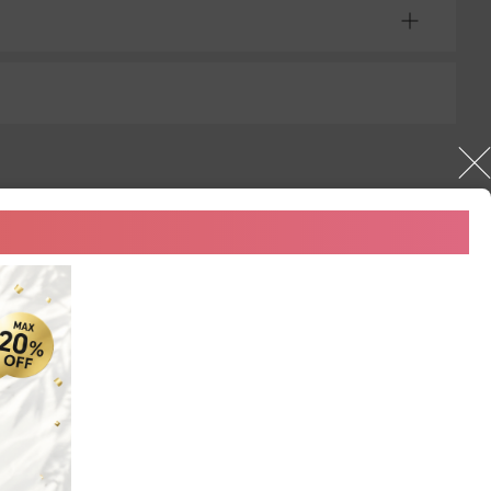
(2)
(0)