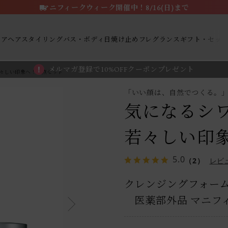
マニフィークウィーク開催中！8/16(日)まで
ケア
ヘアスタイリング
バス・ボディ
日焼け止め
フレグランス
ギフト・セッ
メルマガ登録で10%OFFクーポンプレゼント
々しい印象へ！２点セット
「いい顔は、自然でつくる。
気になるシ
若々しい印
5.0
（2）
レビ
クレンジングフォー
医薬部外品 マニフ