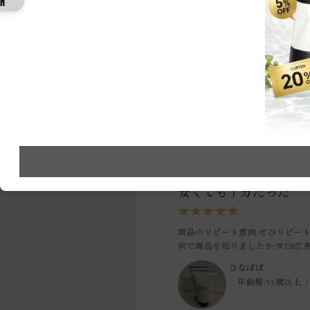
レ
安くても十分だった
商品のリピート意向
:ぜひリピー
何で商品を知りましたか
:WEB広
ひなぱぱ
年齢層:
55歳以上