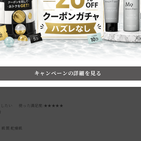
★
3
2
ビュー件数：
件
★
2
★
1
絞り込み
表示：新しい順
キャンペーンの詳細を見る
トしたい
使った満足度
:★★★★★
告
肌質:
乾燥肌