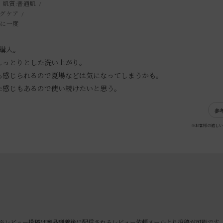
肌質:
普通肌
グケア
月に一度
購入。
しっとりとした洗い上がり。
も感じられるので夏場などは気になってしまうかも。
た感じもあるので使い続けたいと思う。
参
※お客様の嬉しい
※レビュー投稿は商品到着後に配信されるレビュー依頼メールより投稿が可能です