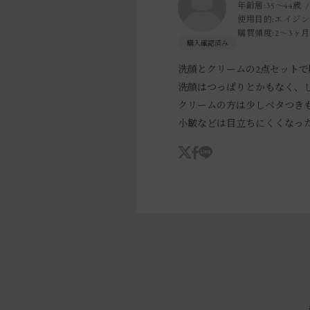
年齢層:
35～44歳
使用目的:
エイジン
購買頻度:
2～3ヶ
洗顔とクリームの2点セットで
洗顔はつっぱりとかもなく、
クリームの方は少しベタつき
小皺などは目立ちにくくなっ