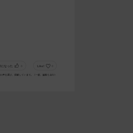
考になった
0
Like!
0
お声を選び、掲載しています。（一部、編集も含む）
。