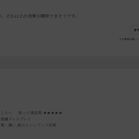
が、それ以上の効果が期待できそうです。
参
※お客様の嬉しい
トしたい
使った満足度
:★★★★★
実店舗ディスプレイ
効果・潤い,肌のトーンアップ効果