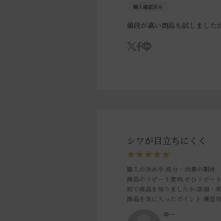
値段が高い商品も試しました
シワが目立ちにくく
購入の決め手
:成分・効果の期待
商品のリピート意向
:ぜひリピー
何で商品を知りましたか
:店頭・
商品を気に入ったポイント
:保湿
ゆー