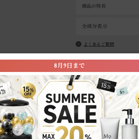
商品の特長
全成分表示
よくあるご質問
8月9日まで
User’s Review
お客様の声
5.0
★
5
★
4