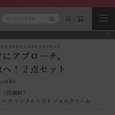
ト商品
About magnifique
」おすすめのメンズスキンケアセット
ワにアプロ―チ、
象へ！２点セット
ューを見る
ム〈洗顔料〉
ィーク リンクルリフト ジェルクリーム