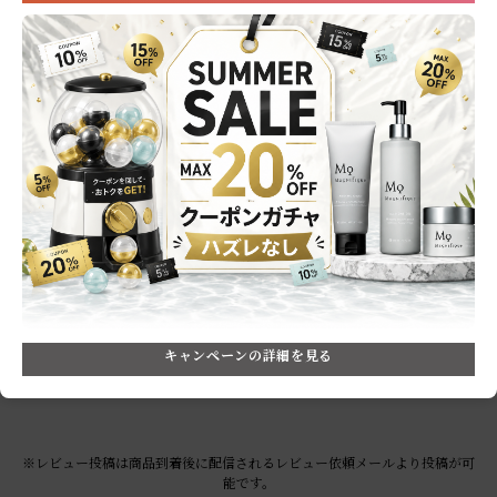
User’s Review
お客様の声
0.0
0
レビュー件数：
件
★
5
(0)
★
4
(0)
★
3
(0)
★
2
(0)
★
1
(0)
レビューはありません。
キャンペーンの詳細を見る
※レビュー投稿は商品到着後に配信されるレビュー依頼メールより投稿が可
能です。