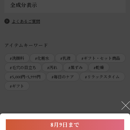
全成分表示
よくあるご質問
アイテムキーワード
洗顔料
化粧水
乳液
ギフト・セット商品
毛穴の目立ち
汚れ
黒ずみ
乾燥
5,000円~5,999円
毎日のケア
リラックスタイム
ギフト
8月9日まで