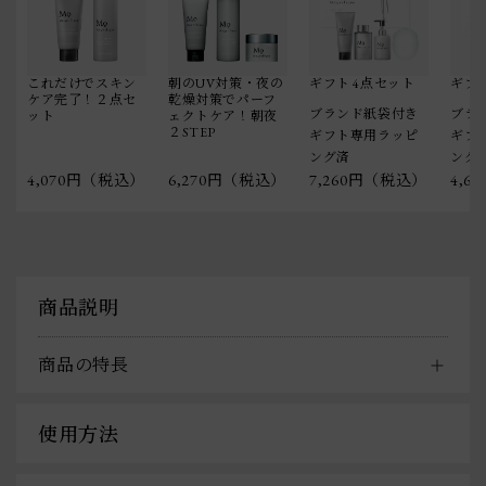
これだけでスキン
朝のUV対策・夜の
ギフト 4点セット
ギフト
ケア完了！２点セ
乾燥対策でパーフ
ブランド紙袋付き
ブラ
ット
ェクトケア！朝夜
２STEP
ギフト専用ラッピ
ギフ
ング済
ング
4,070円（税込）
6,270円（税込）
7,260円（税込）
4,6
商品説明
商品の特長
使用方法