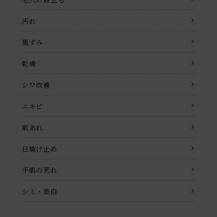
毛穴の目立ち
汚れ
黒ずみ
乾燥
シワ改善
ニキビ
肌あれ
日焼け止め
手肌の荒れ
シミ・美白