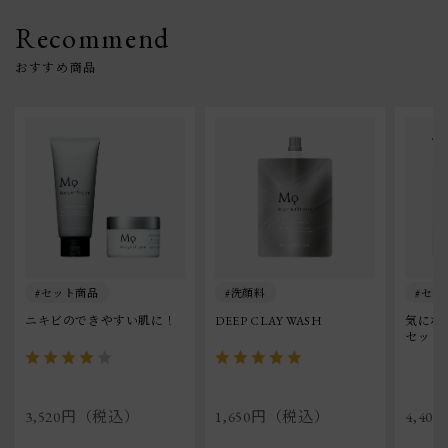
Recommend
セット商品
洗顔料
セッ
ニキビのできやすい肌に！
DEEP CLAY WASH
気にな
セット
3,520円（税込）
1,650円（税込）
4,4