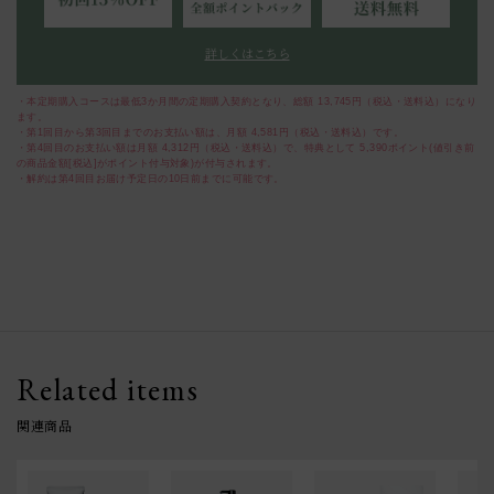
詳しくはこちら
・本定期購入コースは最低3か月間の定期購入契約となり、総額
13,745
円（税込・送料込）になり
ます。
・第1回目から第3回目までのお支払い額は、月額
4,581
円（税込・送料込）です。
・第4回目のお支払い額は月額
4,312
円（税込・送料込）で、特典として
5,390
ポイント(値引き前
の商品金額[税込]がポイント付与対象)が付与されます。
・解約は第4回目お届け予定日の10日前までに可能です。
Related items
関連商品