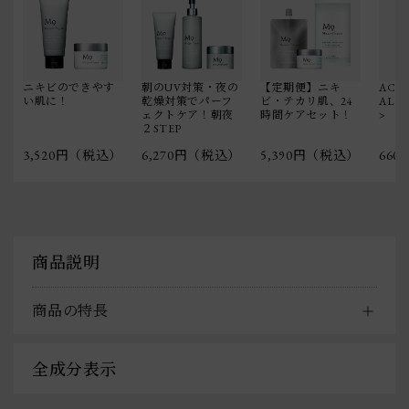
ニキビのできやす
朝のUV対策・夜の
【定期便】ニキ
ACNE
い肌に！
乾燥対策でパーフ
ビ・テカリ肌、24
AL SH
ェクトケア！朝夜
時間ケアセット！
>
２STEP
3,520円（税込）
6,270円（税込）
5,390円（税込）
66
商品説明
商品の特長
全成分表示