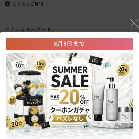
よくあるご質問
アイテムキーワード
8月9日まで
スキンケア
洗顔料
化粧水
乳液
オールインワン
パック・マスク・シート
毛穴の目立ち
汚れ
乾燥
ニキビ
4,000円～4,999円
User’s Review
お客様の声