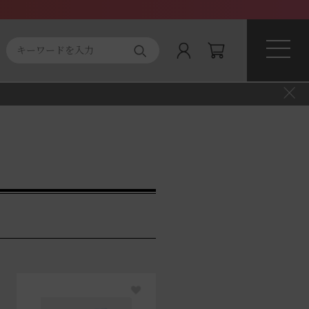
ト商品
About magnifique