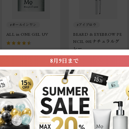
オールインワン
アイブロウ
ALL in ONE GEL UV
BEARD & EYEBROW PE
NCIL 001ナチュラルグ
レー
8月9日まで
2,200円（税込）
1,980円（税込）
カートに追加
カラーを選ぶ