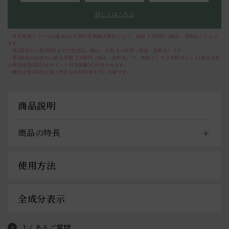
詳しくはこちら
・本定期購入コースは最低3か月間の定期購入契約となり、総額
7,293
円（税込・送料込）になり
ます。
・第1回目から第3回目までのお支払い額は、月額
2,431
円（税込・送料込）です。
・第4回目のお支払い額は月額
2,288
円（税込・送料込）で、特典として
2,860
ポイント(値引き前
の商品金額[税込]がポイント付与対象)が付与されます。
・解約は第4回目お届け予定日の10日前までに可能です。
商品説明
商品の特長
使用方法
全成分表示
よくあるご質問