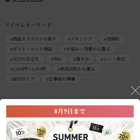
アイテムキーワード
商品カテゴリから探す
スキンケア
洗顔料
ギフト・セット商品
お悩み・効果から選ぶ
毛穴の目立ち
汚れ
黒ずみ
シミ・美白
2,000円～2,999円
使用目的から選ぶ
毎日のケア
仕事前の準備
8月9日まで
User’s Review
お客様の声