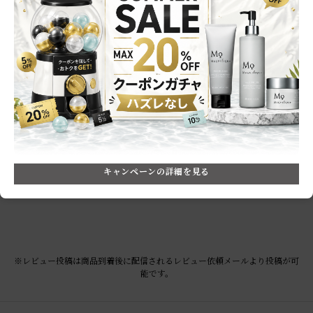
0.0
0
レビュー件数：
件
★
5
(0)
★
4
(0)
★
3
(0)
★
2
(0)
★
1
(0)
レビューはありません。
キャンペーンの詳細を見る
※レビュー投稿は商品到着後に配信されるレビュー依頼メールより投稿が可
能です。