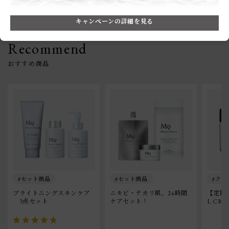
キャンペーンの詳細を見る
Recommend
セット商品
セット商品
クリ
ブライトニングスキンケア
ニキビ・テカリ肌、24時間
【定期便
　3点セット
ケアセット！
L CRE