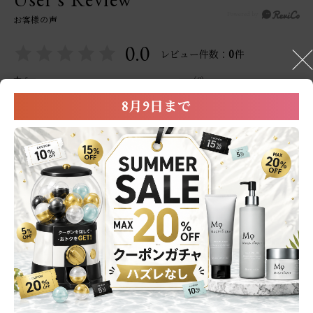
お客様の声
0.0
0
レビュー件数：
件
★
5
(0)
★
4
(0)
8月9日まで
★
3
(0)
★
2
(0)
★
1
(0)
レビューはありません。
※レビュー投稿は商品到着後に配信されるレビュー依頼メールより投稿が可
能です。