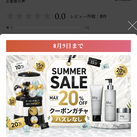
お客様の声
0.0
0
レビュー件数：
件
★
5
(0)
★
4
(0)
★
3
(0)
8月9日まで
★
2
(0)
★
1
(0)
レビューはありません。
※レビュー投稿は商品到着後に配信されるレビュー依頼メールより投稿が可
能です。