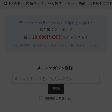
HOME
商品カテゴリから探す
セット商品
BRIGHTNI
メルマガ会員だけのおトク情報をお届け！
毎月届くクーポンで
10,000円OFF
最大
のチャンスも！
※2025年実績：2,000名以上の方がおトクにお買い物をされています
メールマガジン登録
登録
利用規約
に同意する。