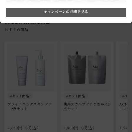
キャンペーンの詳細を見る
Recommend
セット商品
セット商品
パッ
ブライトニングスキンケア
薬用スカルプケアつめかえ2
ACNE 
　2点セット
点セット
ET<32p
4,620円（税込）
8,800円（税込）
1,5