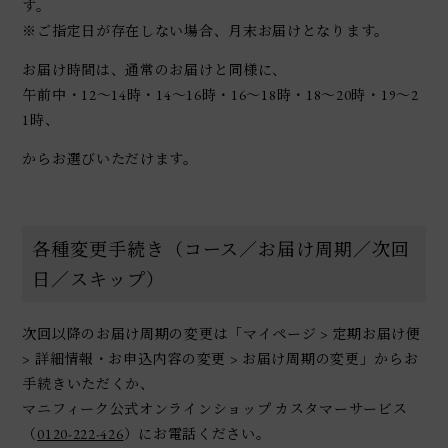
す。
※ご指定日が存在しない場合、月末お届けとなります。
お届け時間は、通常のお届けと同様に、
午前中・12～14時・14～16時・16～18時・18～20時・19～2
1時、
からお選びいただけます。
各種変更手続き（コース／お届け周期／次回
日／スキップ）
次回以降のお届け周期の変更は「マイページ > 定期お届け便
> 詳細情報・お申込内容の変更 > お届け周期の変更」からお
手続きいただくか、
マニフィーク公式オンラインショップ カスタマーサービス
（
0120-222-426
）にお電話ください。