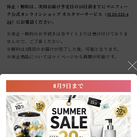
休止・解約は、次回お届け予定日の10日前までにマニフィー
ク公式オンラインショップ カスタマーサービス（
0120-222-4
26
）にお電話ください。
※休止・解約のお手続きは当サイト上では受け付けておりま
せんので、ご了承ください。
※解約は3回目のお届けが完了した後、可能となります。
※休止商品についてはマイページから再開が可能です。
お支払方法
8月9日まで
お支払いは、【クレジットカード(1回払い)】のみご利用可能
です。
送料