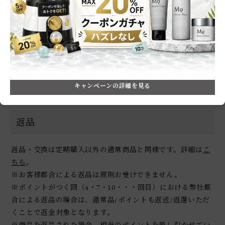
定期お届け便の場合、購入点数・金額に関わらず、全国送料
無料です。
※通常のご注文では、ご注文金額が3,300円（税込）未満の場
合は、各配送に全国一律550円（税込）の送料がかかりま
す。
キャンペーンの詳細を見る
返品
返品・交換は定期購入以外の通常商品と同様です。詳細は
こ
ちら
。
※お客様都合による返品は原則お受けできません。
※ポイントがつく回（4・7・10・・・回目）における弊社都
合による返品の場合は、通常品/ポイントも返送/返還いただ
くことで返金対象となります。