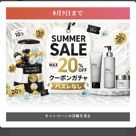
8月9日まで
よくあるご質問
初めての方へ
送料について
3,300円(税込)以上のご購入で全国どこで
も送料無料でお届け。
配送について
12時30分までのご注文で、最短翌日発送
可能。※ご注文状況によっては翌日発送
キャンペーンの詳細を見る
できない場合がございます。※日曜は発
送をしておりません。