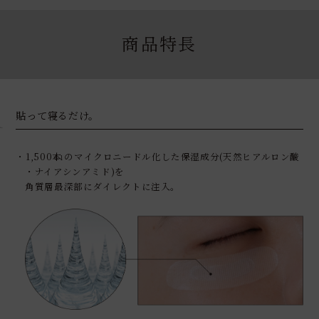
商品特長
1
貼って寝るだけ。
・1,500本
のマイクロニードル化した保湿成分(天然ヒアルロン酸
＊1
※
・ナイアシンアミド)を
角質層最深部にダイレクトに注入。