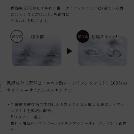
・保湿成分(天然ヒアルロン酸
・ナイアシンアミド)が寝ている間
※
にじっくりと溶け出し､角質内に
うるおいを届けます｡
2
保湿成分（天然ヒアルロン酸
・ナイアシンアミド）100%の
※
ネイチャーサイエンススキンケア。
・乳酸菌発酵技術で生成した天然ヒアルロン酸
と話題のナイアシ
※
ンアミドを贅沢に配合。
・5つのフリー処方
香料・着色料・アルコール(エチルアルコール)・パラベン・鉱物
油