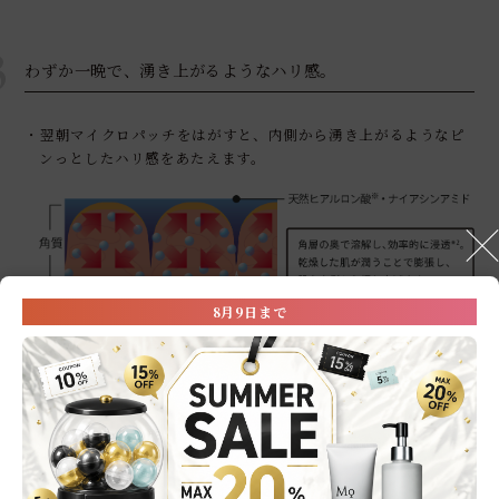
3
わずか一晩で、湧き上がるようなハリ感。
・翌朝マイクロパッチをはがすと、内側から湧き上がるようなピ
ンっとしたハリ感をあたえます。
8月9日まで
＊1 2枚分の合計数のこと
＊2 角層まで
※ ヒアルロン酸Na