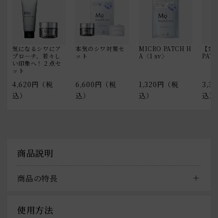
気になるシワにア
本気のシワ対策セ
MICRO PATCH H
【定期
プロ―チ、若々し
ット
A〈1 sv〉
PAT
い印象へ！２点セ
ット
4,620円（税
6,600円（税
1,320円（税
3,3
込）
込）
込）
込）
商品説明
商品の特長
使用方法