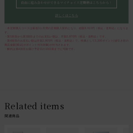
自由に組み合わせができるマイチョイス定期便はこちらから！
詳しくはこちら
・本定期購入コースは最低3か月間の定期購入契約となり、総額8,910円（税込・送料込）になりま
す。
・第1回目から第3回目までのお支払い額は、月額2,970円（税込・送料込）です。
・第4回目のお支払い額は月額2,805円（税込・送料込）で、特典として3,300ポイント(値引き前の
商品金額[税込]がポイント付与対象)が付与されます。
・解約は第4回目お届け予定日の10日前までに可能です。
Related items
関連商品