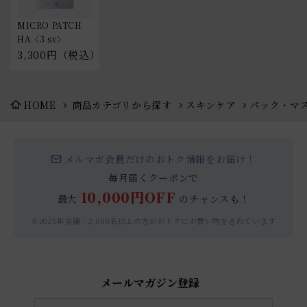
MICRO PATCH  
HA〈3 sv〉
3,300円（税込）
HOME
商品カテゴリから探す
スキンケア
パック・マ
メルマガ会員だけのおトク情報をお届け！
毎月届くクーポンで
10,000円OFF
最大
のチャンスも！
※2025年実績：2,000名以上の方がおトクにお買い物をされています
メールマガジン登録