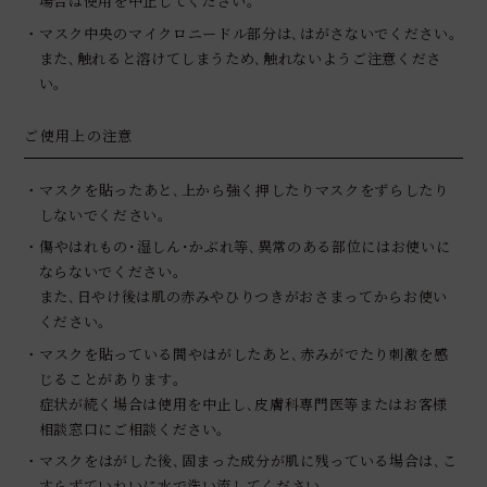
場合は使用を中止してください｡
・マスク中央のマイクロニードル部分は､はがさないでください｡
また､触れると溶けてしまうため､触れないようご注意くださ
い｡
ご使用上の注意
・マスクを貼ったあと､上から強く押したりマスクをずらしたり
しないでください｡
・傷やはれもの･湿しん･かぶれ等､異常のある部位にはお使いに
ならないでください｡
また､日やけ後は肌の赤みやひりつきがおさまってからお使い
ください｡
・マスクを貼っている間やはがしたあと､赤みがでたり刺激を感
じることがあります｡
症状が続く場合は使用を中止し､皮膚科専門医等またはお客様
相談窓口にご相談ください｡
・マスクをはがした後､固まった成分が肌に残っている場合は､こ
すらずていねいに水で洗い流してください｡