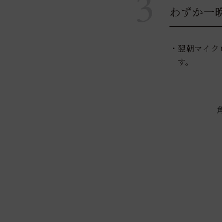
3
わずか一
・翌朝マイク
す。