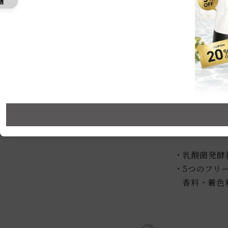
2
保湿成分
ネイチャ
・乳酸菌発酵
・5つのフリ
香料・着色