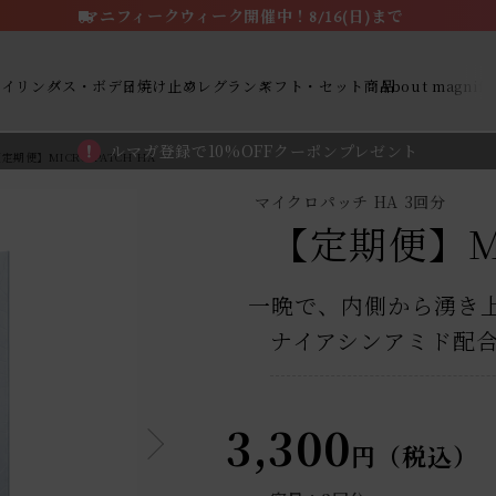
マニフィークウィーク開催中！8/16(日)まで
タイリング
バス・ボディ
日焼け止め
フレグランス
ギフト・セット商品
About magnifi
メルマガ登録で10%OFFクーポンプレゼント
定期便】MICRO PATCH HA
マイクロパッチ HA 3回分
【定期便】MI
一晩で、内側から湧き
ナイアシンアミド配
3,300
円（税込）