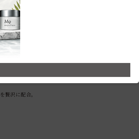
00%の
ドを贅沢に配合。