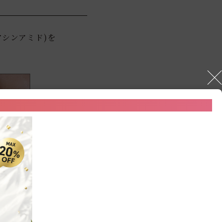
アシンアミド)を
りと溶け出し､角質内に