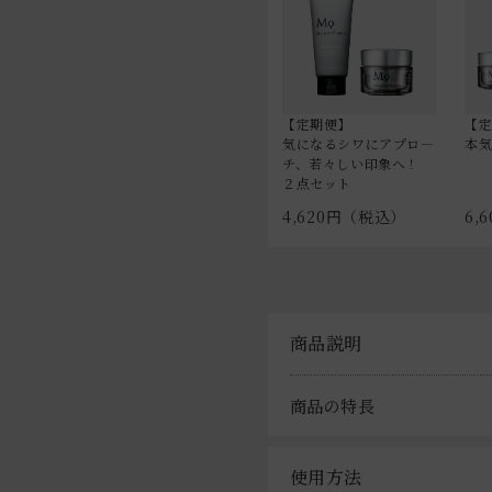
【定期便】
【
気になるシワにアプロ―
本
チ、若々しい印象へ！
２点セット
4,620円（税込）
6,
商品説明
商品の特長
使用方法