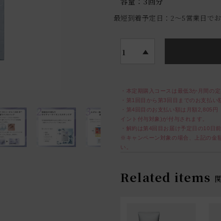
容量：3回分
最短到着予定日：2〜5営業日で
1
・本定期購入コースは最低3か月間の定
・第1回目から第3回目までのお支払い額
・第4回目のお支払い額は月額2,805円
イント付与対象)が付与されます。
・解約は第4回目お届け予定日の10日
※キャンペーン対象の場合、上記の金
い。
Related items