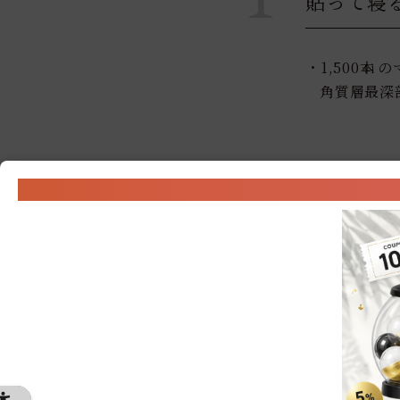
貼って寝
・1,500本
の
＊1
角質層最深
・保湿成分(
うるおいを