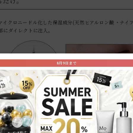
るだけ。
マイクロニードル化した保湿成分(天然ヒアルロン酸
・ナイ
※
部にダイレクトに注入。
8月9日まで
天然ヒアルロン酸
・ナイアシンアミド)が寝ている間にじっく
※
届けます｡