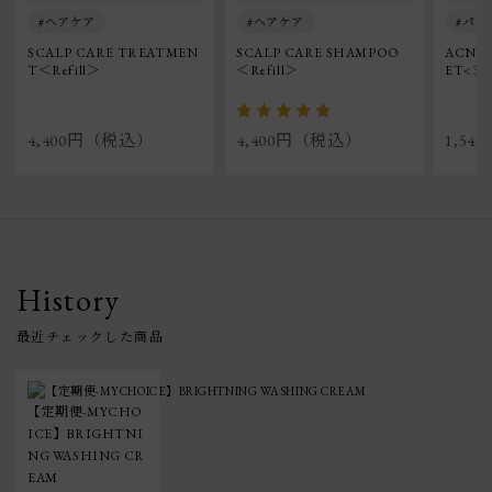
ヘアケア
ヘアケア
パッ
SCALP CARE TREATMEN
SCALP CARE SHAMPOO
ACNE 
T＜Refill＞
＜Refill＞
ET<32p
4,400円（税込）
4,400円（税込）
1,5
History
【定期便-MYCHO
ICE】BRIGHTNI
NG WASHING CR
EAM