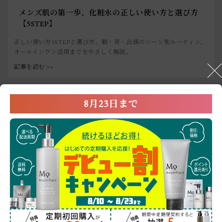
メンズ肌の第一歩、化粧水の正しい使い方と選び方
【5STEP】
正しい使い方5STEPと選び方、朝・夜・出張のシーン別ルーティン、
オールインワン活用までをやさしく解説。
記事を読む >>
8月23日まで
MAGNIFIQUE MEN’S LAB
洗顔後10秒で完了！メンズオールインワン入門
スキンケア初心者でも安心！洗顔後にu201cこれひとつu201dでOK
な、時短オールインワンの魅力を分かりやすく解説しています。
記事を読む >>