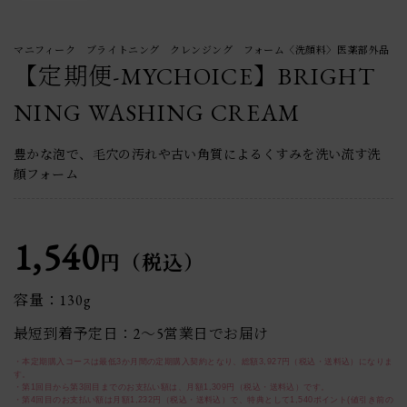
マニフィーク ブライトニング クレンジング フォーム〈洗顔料〉医薬部外品
【定期便-MYCHOICE】BRIGHT
NING WASHING CREAM
豊かな泡で、毛穴の汚れや古い角質によるくすみを洗い流す洗
顔フォーム
1,540
円（税込）
容量：130g
最短到着予定日：2〜5営業日でお届け
・本定期購入コースは最低3か月間の定期購入契約となり、総額3,927円（税込・送料込）になりま
す。
・第1回目から第3回目までのお支払い額は、月額1,309円（税込・送料込）です。
・第4回目のお支払い額は月額1,232円（税込・送料込）で、特典として1,540ポイント(値引き前の