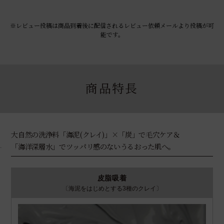
※レビュー投稿は商品到着後に配信されるレビュー依頼メールより投稿が可
能です。
商品特長
1
大自然の洗浄料「海泥(クレイ)」×「炭」で毛穴ケア＆
「海洋深層水」でツッパリ感のないうるおった肌へ。
皮脂吸着
〔海泥をはじめとする3種のクレイ〕