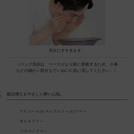
充分にすすぎます。
（パック洗顔は、ベースがより肌に密着するため、小鼻
などの細かい部分もていねいに洗い流してください。）
3
毎日使えるやさしい使い心地。
アルコール(エチルアルコール)フリー
オイルフリー
パラベンフリー