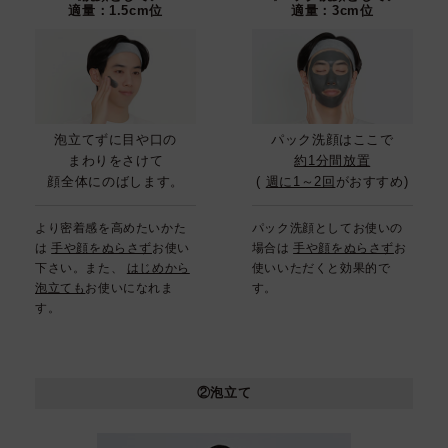
適量：1.5cm位
適量：3cm位
泡立てずに目や口の
パック洗顔はここで
まわりをさけて
約1分間放置
顔全体にのばします。
(
週に1～2回
がおすすめ)
より密着感を高めたいかた
パック洗顔としてお使いの
は
手や顔をぬらさず
お使い
場合は
手や顔をぬらさず
お
下さい。また、
はじめから
使いいただくと効果的で
泡立ても
お使いになれま
す。
す。
②泡立て