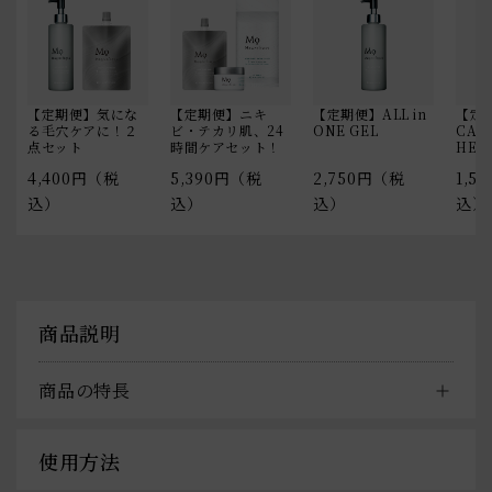
【定期便】気にな
【定期便】ニキ
【定期便】ALL in
【定
る毛穴ケアに！２
ビ・テカリ肌、24
ONE GEL
CARE
点セット
時間ケアセット！
HEE
4,400円（税
5,390円（税
2,750円（税
1,5
込）
込）
込）
込）
商品説明
商品の特長
使用方法