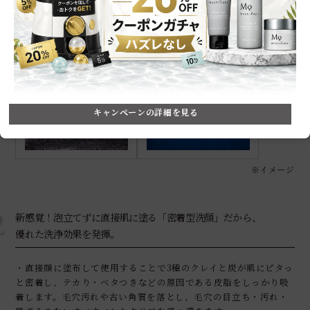
毛穴汚れ洗浄
うるおい・保湿
〔炭〕
〔海洋深層水〕
キャンペーンの詳細を見る
※イメージ
2
新感覚！泡立てずに直接肌に塗る「密着型洗顔」だから、
優れた洗浄効果を発揮。
・直接顔に塗布して使用することで3種のクレイと炭が肌にピタっ
と密着し、テカり・ベタつきなどの原因である皮脂をしっかり吸
着します。毛穴汚れや古い角質を落とし、毛穴の目立ち・汚れ・