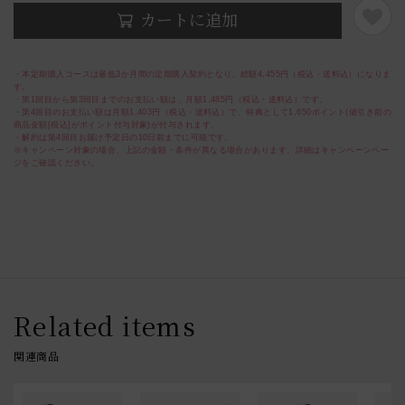
カートに追加
・本定期購入コースは最低3か月間の定期購入契約となり、総額4,455円（税込・送料込）になりま
す。
・第1回目から第3回目までのお支払い額は、月額1,485円（税込・送料込）です。
・第4回目のお支払い額は月額1,403円（税込・送料込）で、特典として1,650ポイント(値引き前の
商品金額[税込]がポイント付与対象)が付与されます。
・解約は第4回目お届け予定日の10日前までに可能です。
※キャンペーン対象の場合、上記の金額・条件が異なる場合があります。詳細はキャンペーンペー
ジをご確認ください。
Related items
関連商品