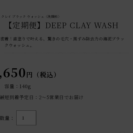
クレイ ブラック ウォッシュ〈洗顔料〉
【定期便】DEEP CLAY WASH
密着！直塗りで叶える、驚きの毛穴・黒ずみ除去力の海泥ブラッ
クウォッシュ。
,650
円（税込）
容量：140g
最短到着予定日：2〜5営業日でお届け
数量
1