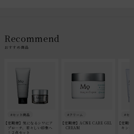
Recommend
セット商品
クリーム
セッ
【定期便】気になるシワにア
【定期便】ACNE CARE GEL
【定期便
プロ―チ、若々しい印象へ
 CREAM
キンケ
！２点セット