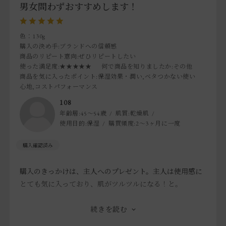
男女問わずおすすめします！
色：130g
購入の決め手
:ブランドへの信頼感
商品のリピート意向
:ぜひリピートしたい
使った満足度
:★★★★★
何で商品を知りましたか
:その他
商品を気に入ったポイント
:保湿効果・潤い,ベタつかない使い
心地,コストパフォーマンス
108
年齢層:
45～54歳
肌質:
乾燥肌
使用目的:
保湿
購買頻度:
2～3ヶ月に一度
購入のきっかけは、主人へのプレゼント。主人は使用感に
とても気に入っており、肌がツルツルになる！と。
その後、お風呂場に置いておくと、娘（20代）が使ってい
続きを読む
た模様。ある日娘が「パパが使っている洗顔フォームが凄