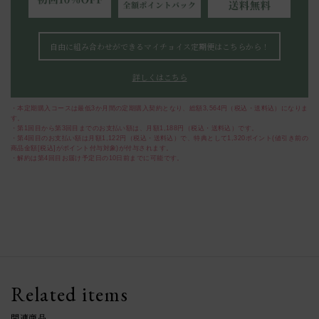
自由に組み合わせができるマイチョイス定期便はこちらから！
詳しくはこちら
・本定期購入コースは最低3か月間の定期購入契約となり、総額3,564円（税込・送料込）になりま
す。
・第1回目から第3回目までのお支払い額は、月額1,188円（税込・送料込）です。
・第4回目のお支払い額は月額1,122円（税込・送料込）で、特典として1,320ポイント(値引き前の
商品金額[税込]がポイント付与対象)が付与されます。
・解約は第4回目お届け予定日の10日前までに可能です。
Related items
関連商品