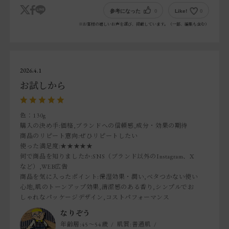
くいい！」と言いました。
参考になった
0
Like!
0
※お客様の嬉しいお声を選び、掲載しています。（一部、編集も含む）
男女年齢問わずおすすめできるお品です。
2026.4.1
お試しから
色：130g
購入の決め手
:価格,ブランドへの信頼感,成分・効果の期待
商品のリピート意向
:ぜひリピートしたい
使った満足度
:★★★★★
何で商品を知りましたか
:SNS（ブランド以外のInstagram、X
など）,WEB広告
商品を気に入ったポイント
:保湿効果・潤い,ベタつかない使い
心地,肌のトーンアップ効果,清潔感のある香り,シンプルでお
しゃれなパッケージデザイン,コストパフォーマンス
なりぞう
年齢層:
45～54歳
肌質:
普通肌