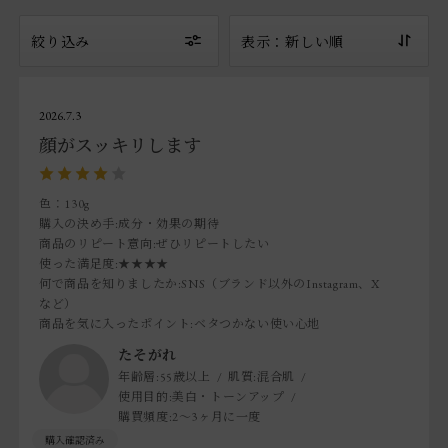
絞り込み
表示：新しい順
2026.7.3
顔がスッキリします
色：130g
購入の決め手
:成分・効果の期待
商品のリピート意向
:ぜひリピートしたい
使った満足度
:★★★★
何で商品を知りましたか
:SNS（ブランド以外のInstagram、X
など）
商品を気に入ったポイント
:ベタつかない使い心地
たそがれ
年齢層:
55歳以上
肌質:
混合肌
使用目的:
美白・トーンアップ
購買頻度:
2～3ヶ月に一度