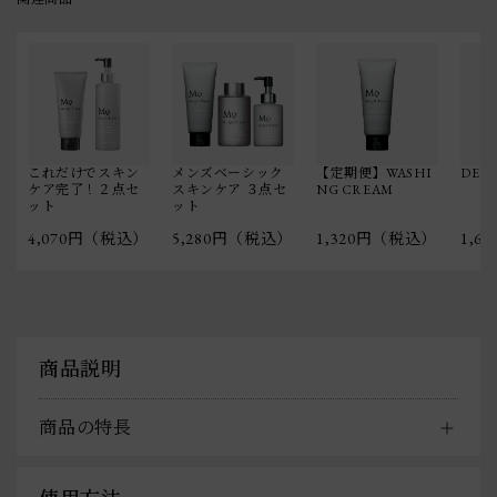
これだけでスキン
メンズベーシック
【定期便】WASHI
DEEP
ケア完了！２点セ
スキンケア ３点セ
NG CREAM
ット
ット
4,070円（税込）
5,280円（税込）
1,320円（税込）
1,6
商品説明
商品の特長