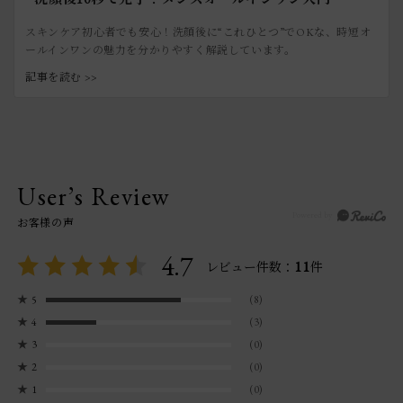
スキンケア初心者でも安心！洗顔後に“これひとつ”でOKな、時短オ
ールインワンの魅力を分かりやすく解説しています。
記事を読む >>
User’s Review
お客様の声
4.7
11
レビュー件数：
件
★
5
(8)
★
4
(3)
★
3
(0)
★
2
(0)
★
1
(0)