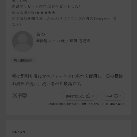
色：130g
商品のリピート意向
:ぜひリピートしたい
使った満足度
:★★★★★
何で商品を知りましたか
:SNS（ブランド以外のInstagram、X
など）
あつ
年齢層:
45～54歳
肌質:
普通肌
朝は髭剃り後にマニフィークの化粧水を使用し一日の最後
お風呂で洗い、洗いあがり最高です。
参考になった
0
Like!
0
※お客様の嬉しいお声を選び、掲載しています。（一部、編集も含む）
2026.5.9