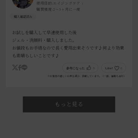
使用目的:
エイジングケア
購買頻度:
2～3ヶ月に一度
お試しを購入して早速使用した後
ジェル・洗顔料・購入しました。
お値段もお手頃なので長く愛用出来そうです♪何より効果
も素晴らしいことです♪
参考になった
0
Like!
0
※お客様の嬉しいお声を選び、掲載しています。（一部、編集も含む）
もっと見る