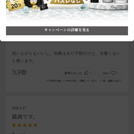
Instagram、Xなど）
no name
年齢層:
35～44歳
肌質:
敏感肌
キャンペーンの詳細を見る
洗い上がりもいいし、効果はまだ不明だけど、全悪くない
と思います。
参考になった
0
Like!
0
※お客様の嬉しいお声を選び、掲載しています。（一部、編集も含む）
2026.5.27
最高です。