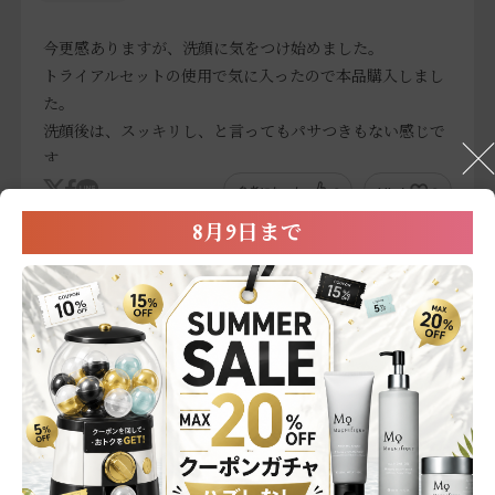
今更感ありますが、洗顔に気をつけ始めました。
トライアルセットの使用で気に入ったので本品購入しまし
た。
洗顔後は、スッキリし、と言ってもパサつきもない感じで
す
参考になった
0
Like!
0
※お客様の嬉しいお声を選び、掲載しています。（一部、編集も含む）
8月9日まで
2026.6.4
匂いが良い！
色：130g
商品のリピート意向
:機会があれば購入する
使った満足度
:★★★★
何で商品を知りましたか
:口コミサイト,SNS（ブランド以外の