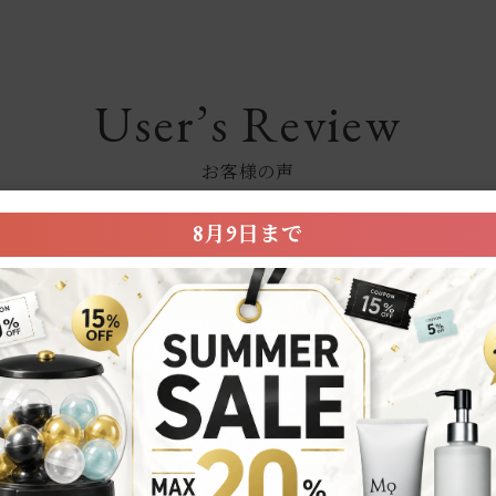
User’s Review
お客様の声
0.0
8月9日まで
★
5
★
4
★
3
0
ビュー件数：
件
★
2
★
1
レビューはありません。