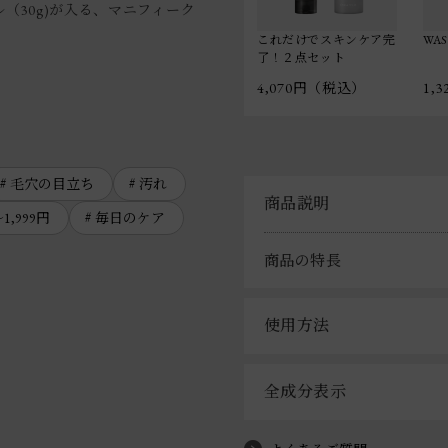
（30g)が入る、マニフィーク
これだけでスキンケア完
WA
了！２点セット
4,070円（税込）
1,
毛穴の目立ち
汚れ
商品説明
～1,999円
毎日のケア
商品の特長
使用方法
全成分表示