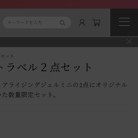
ト商品
About magnifique
ルセット
トラベル２点セット
ュアライジングジェルミニの2点にオリジナル
いた数量限定セット。
）