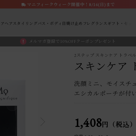
マニフィークウィーク開催中！8/16(日)まで
ケア
ヘアスタイリング
バス・ボディ
日焼け止め
フレグランス
ギフト・セッ
メルマガ登録で10%OFFクーポンプレゼント
ト
2ステップ スキンケア トラベ
スキンケア 
洗顔ミニ、モイスチ
エシカルポーチが付
1,408
円（税込