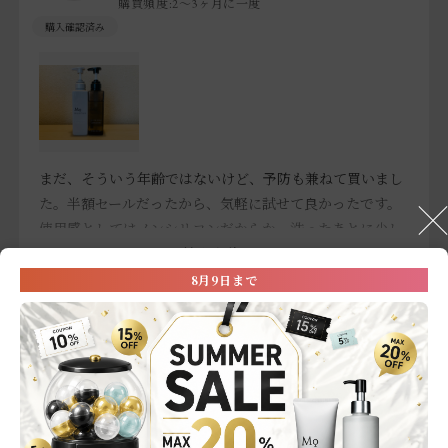
購買頻度:
2～3ヶ月に一度
まだ、そういう年齢ではないけど、予防も兼ねて買いまし
た。半額セールだったから、気軽に試せて良かったです。
使用感としてはノンシリコンだからか、洗ったあとに少し
軋む感じがします。ただ、肌に優しい感覚があって、お風
続きを読む
呂上りに頭皮がスッとして清涼感があります。
8月9日まで
参考になった
0
Like!
0
ただ、ウッド系（檜とか）の香りが強めなので、もっとフ
※お客様の嬉しいお声を選び、掲載しています。（一部、編集も含む）
ローラル系の香りだと嬉しいです。もしくは香りのバリエ
ーションが欲しいかも。
2026.1.29