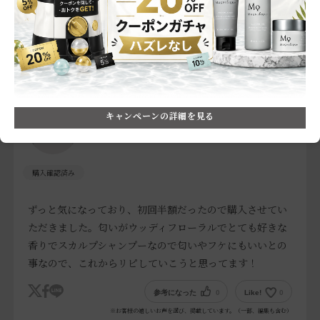
匂いがとにかく良すぎる！
色：300mL + 300mL
商品のリピート意向
:ぜひリピートしたい
使った満足度
:★★★★★
何で商品を知りましたか
:口コミサイト
Ta
キャンペーンの詳細を見る
年齢層:
25～34歳
肌質:
敏感肌
ずっと気になっており、初回半額だったので購入させてい
ただきました。匂いがウッディフローラルでとても好きな
香りでスカルプシャンプーなので匂いやフケにもいいとの
事なので、これからリピしていこうと思ってます！
参考になった
0
Like!
0
※お客様の嬉しいお声を選び、掲載しています。（一部、編集も含む）