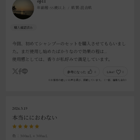
op11
年齢層:
55歳以上
肌質:
混合肌
今回、初めてシャンプーのセットを購入させてもらいまし
た。まだ使用し始めたばかりなので効果の程は…
使用感としては、香りが私好みで満足しています。
参考になった
0
Like!
0
※お客様の嬉しいお声を選び、掲載しています。（一部、編集も含む）
2026.3.19
本当ににおわない
色：300mL + 300mL