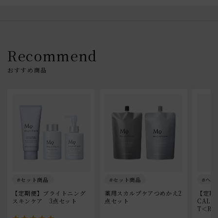
Recommend
セット商品
セット商品
ヘア
【定期便】ブライトニング
薬用スカルプケアつめかえ2
【定期便
スキンケア　3点セット
点セット
CALP 
T＜Ref