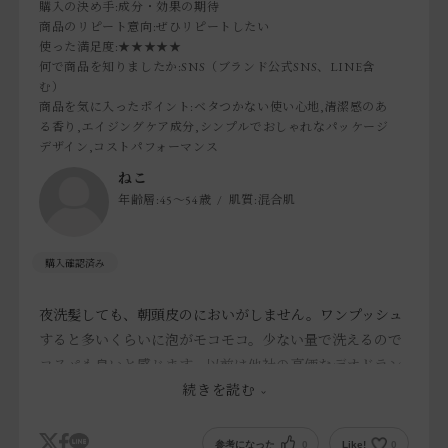
購入の決め手
:成分・効果の期待
商品のリピート意向
:ぜひリピートしたい
使った満足度
:★★★★★
何で商品を知りましたか
:SNS（ブランド公式SNS、LINE含
む）
商品を気に入ったポイント
:ベタつかない使い心地,清潔感のあ
る香り,エイジングケア成分,シンプルでおしゃれなパッケージ
デザイン,コストパフォーマンス
ねこ
年齢層:
45～54歳
肌質:
混合肌
夜洗髪しても、朝頭皮のにおいがしません。ワンプッシュ
すると多いくらいに泡がモコモコ。少ない量で洗えるので
コスパも良いと感じます。以前は他社の高価なデオドラン
トのシャンプーを使用していましたが、こちらの方がにお
続きを読む
いません。子供も香りが好きと言って喜んで使っていま
す。
参考になった
0
Like!
0