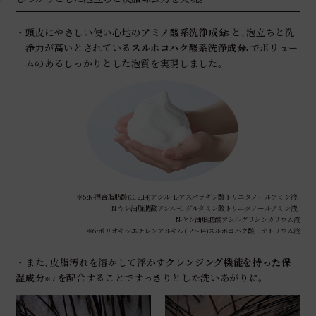
・頭皮にやさしい使い心地の
アミノ酸系洗浄成分
と､泡立ちと洗
＊5
浄力が高いとされている
スルホコハク酸系洗浄成分
でボリュー
＊6
ムのあるしっかりとした泡質を実現しました｡
＊5 :N-混合脂肪酸(C12,14)アシルｰL-アスパラギン酸トリエタノールアミン液､
N-ヤシ油脂肪酸アシルｰL-グルタミン酸トリエタノールアミン液､
N-ヤシ油脂肪酸アシルグリシンカリウム液
＊6 :ポリオキシエチレンアルキル(12～14)スルホコハク酸二ナトリウム液
・また､皮脂汚れを溶かして浮かす
クレンジング機能を持った保
湿成分
を配合することですっきりとした洗いあがりに｡
＊7