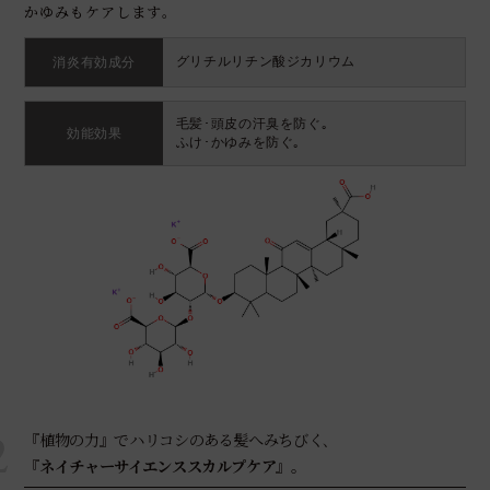
かゆみもケアします｡
グリチルリチン酸ジカリウム
消炎有効成分
毛髪･頭皮の汗臭を防ぐ｡
効能効果
ふけ･かゆみを防ぐ｡
2
『植物の力』でハリコシのある髪へみちびく､
『
ネイチャーサイエンススカルプケア
』｡