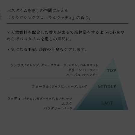
4
バスタイムを癒しの空間にかえる
『リラクシングフローラルウッディ』の香り｡
・天然香料を配合した香りがまるで森林浴をするように心をや
わらげバスタイムを癒しの空間に｡
・気になる
毛髪､頭皮の汗臭
もケアします｡