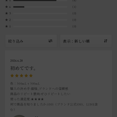
★
5
(4)
★
4
(1)
★
3
(0)
★
2
(0)
★
1
(0)
絞り込み
表示：新しい順
2026.4.28
初めてです。
色：300mL + 300mL
購入の決め手
:価格,ブランドへの信頼感
商品のリピート意向
:ぜひリピートしたい
使った満足度
:★★★★
何で商品を知りましたか
:SNS（ブランド公式SNS、LINE含
む）