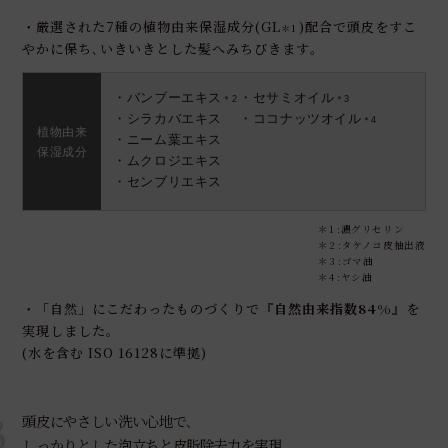
・厳選された7種の植物由来保湿成分(GL
)配合で頭皮をすこ
＊1
やかに保ち､いきいきとした髪へみちびきます｡
バンブーエキス
セサミオイル
＊2
＊3
シラカバエキス
ココナッツオイル
＊4
植物由来
ニーム葉エキス
保湿成分
ムクロジエキス
センブリエキス
＊1 :濃グリセリン
＊2 :タケノコ皮抽出液
＊3 :ゴマ油
＊4 :ヤシ油
・「自然」にこだわったものづくりで『
自然由来指数84%
』を
実現しました｡
(水を含む ISO 16128に準拠)
3
頭皮にやさしい洗い心地で､
しっかりとした泡立ちと皮脂除去力を実現｡