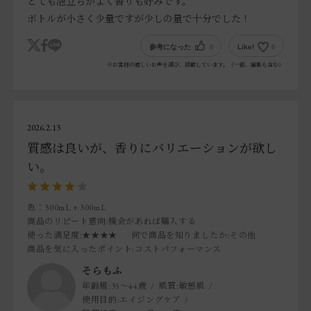
とても泡立ちがよく香りも好みです。
ボトルが小さく少量ですが少しの量で十分でした！
参考になった
0
Like!
0
※お客様の嬉しいお声を選び、掲載しています。（一部、編集も含む）
2026.2.13
質感は良いが、香りにバリエーションが欲し
い。
色：300mL + 300mL
商品のリピート意向
:機会があれば購入する
使った満足度
:★★★★
何で商品を知りましたか
:その他
商品を気に入ったポイント
:コストパフォーマンス
そらもふ
年齢層:
35～44歳
肌質:
敏感肌
使用目的:
エイジングケア