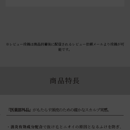
※レビュー投稿は商品到着後に配信されるレビュー依頼メールより投稿が可
能です。
商品特長
1
『
医薬部外品
』がもたらす頭皮のための確かなスカルプ実感｡
・
消炎有効成分配合
で抜け毛とニオイの原因となるふけを防ぎ､