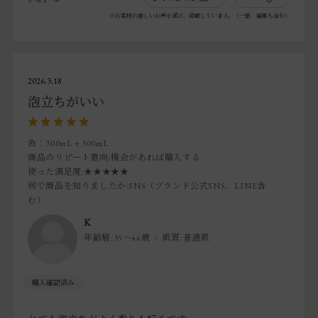
※お客様の嬉しいお声を選び、掲載しています。（一部、編集も含む）
2026.3.18
泡立ちがいい
色：300mL + 300mL
商品のリピート意向
:機会があれば購入する
使った満足度
:★★★★★
何で商品を知りましたか
:SNS（ブランド公式SNS、LINE含
む）
K
年齢層:
35～44歳
肌質:
普通肌