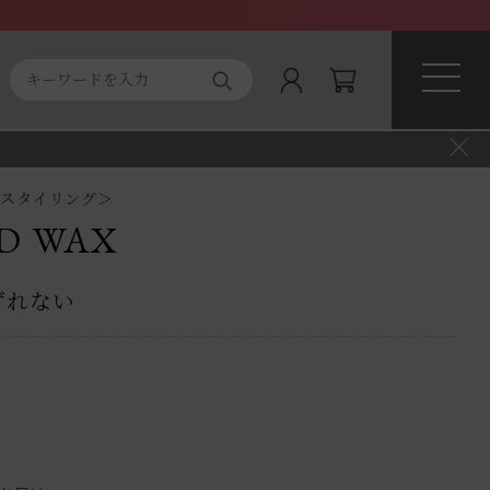
ト商品
About magnifique
アスタイリング＞
D WAX
ずれない
）