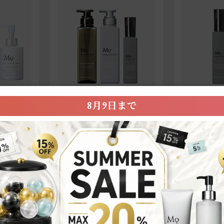
8月9日まで
セット商品
セット商品
【定期便】
【定期便】SC
キンケア
医薬部外品の確かなスカルプ
TONIC 2
実感！３点セット
8,470円（税込）
5,940円