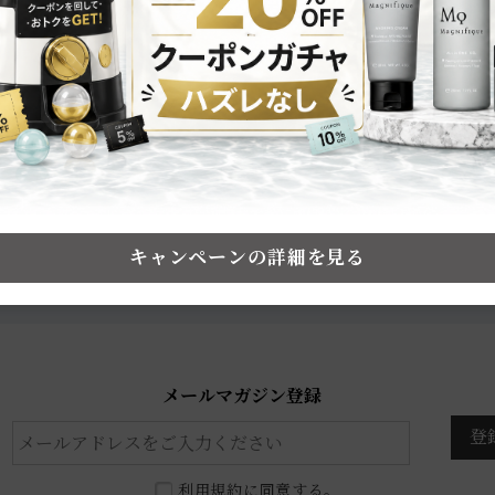
メルマガ会員だけのおトク情報をお届け！
毎月届くクーポンで
10,000円OFF
キャンペーンの詳細を見る
最大
のチャンスも！
※2025年実績：2,000名以上の方がおトクにお買い物をされています
メールマガジン登録
登
利用規約
に同意する。