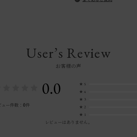
User’s Review
お客様の声
0.0
★
5
★
4
★
3
0
ビュー件数：
件
★
2
★
1
レビューはありません。