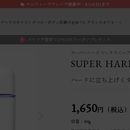
マニフィークウィーク開催中！8/16(日)まで
ケア
ヘアスタイリング
バス・ボディ
日焼け止め
フレグランス
ギフト・セッ
メルマガ登録で10%OFFクーポンプレゼント
スーパーハード ワックス＜ヘ
SUPER HAR
ハードに立ち上げく
1,650
円（税込
容量：80g