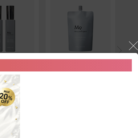
ヘアケア
セ
ALP CARE
SCALP CARE TREATMENT
薬用
点セット
＜Refill＞
つめ
（税込）
4,400円（税込）
8,