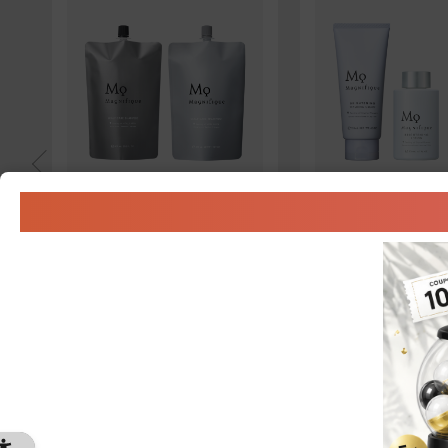
セット商品
セット商品
L
【定期便】
【定期便】
薬用スカルプケアつめかえ2
ブライトニングス
点セット
3点セット
8,800円（税込）
5,940円（税込）