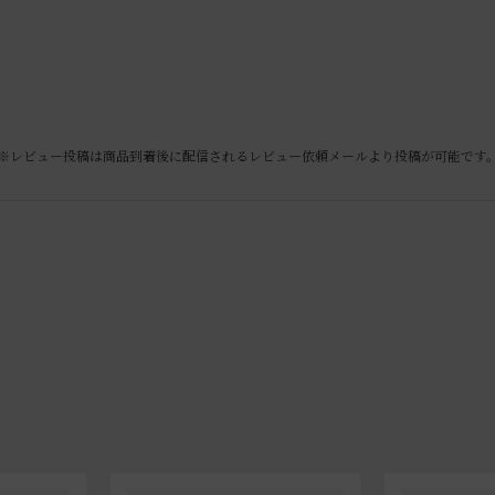
※レビュー投稿は商品到着後に配信されるレビュー依頼メールより投稿が可能です