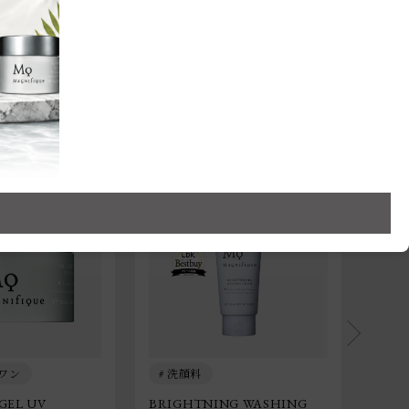
ワン
洗顔料
洗
 GEL UV
BRIGHTNING WASHING
WAS