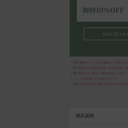
自由に組み合
・本定期購入コースは最低3か月間の定
・第1回目から第3回目までのお支払い額
・第4回目のお支払い額は月額1,870円
イント付与対象)が付与されます。
・解約は第4回目お届け予定日の10日
商品説明