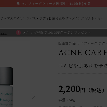
マニフィークウィーク開催中！8/16(日)まで
ケア
ヘアスタイリング
バス・ボディ
日焼け止め
フレグランス
ギフト・セッ
メルマガ登録で10%OFFクーポンプレゼント
 CREAM
医薬部外品 マニフィーク ア
ACNE CARE
ニキビや肌あれを予
2,200
円（税込
容量：50g