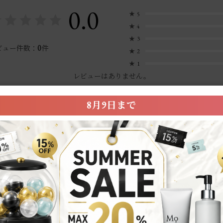
0.0
★
5
★
4
★
3
0
ビュー件数：
件
★
2
★
1
レビューはありません。
8月9日まで
※レビュー投稿は商品到着後に配信されるレビュー依頼メールより投稿が可能です