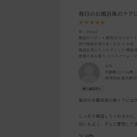
毎日のお風呂後のケア
色：200mL
商品のリピート意向
:ぜひリピー
何で商品を知りましたか
:その他
商品を気に入ったポイント
:保湿
潔感のある香り,コストパフォー
ふむ
年齢層:
25～34歳
使用目的:
紫外線対
毎日のお風呂後の肌ケアには
しっかり保湿してくれるのに
匂いもよく、ずっと愛用して