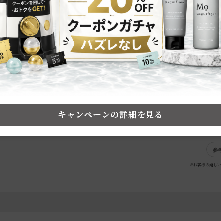
トしたい
使った満足度
:★★★★★
サイト
効果・潤い,ベタつかない使い心地,清
マンス
肌質:
混合肌
使用目的:
保湿
月に一度
湿されるためコスパがすごく良い。
キャンペーンの詳細を見る
ックス、保湿力もありすぐに肌に馴染みベタつかない。
る良い商品に出会えた。
参
※お客様の嬉しい