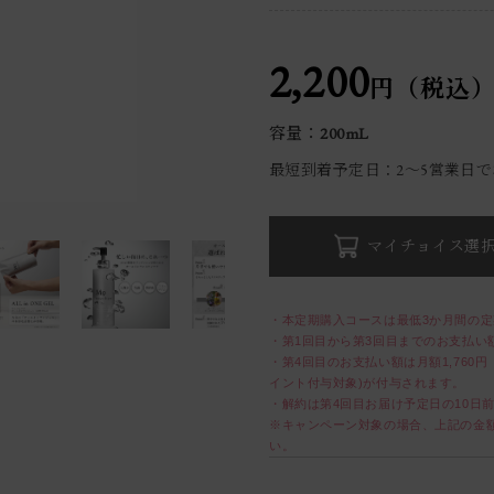
2,200
円（税込
容量：200mL
最短到着予定日：2〜5営業日
マイチョイス選
・本定期購入コースは最低3か月間の定
・第1回目から第3回目までのお支払い額
・第4回目のお支払い額は月額1,760円
イント付与対象)が付与されます。
・解約は第4回目お届け予定日の10日
※キャンペーン対象の場合、上記の金
い。