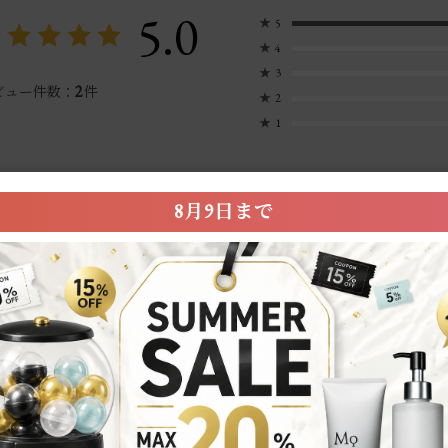
5.0
★
5
★
4
★
3
2
ビュー件数：
件
★
2
★
1
絞り込み
表示：新しい順
8月9日まで
◎
,ブランドへの信頼感,成分・効果の
ペーン