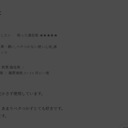
に
トしたい
使った満足度
:★★★★★
効果・潤い,ベタつかない使い心地,清
マンス
肌質:
脂性肌
策
購買頻度:
2～3ヶ月に一度
欠かさず使用しています。
、あまりベタつかずとても好きです。
ます。