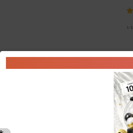
レ
すぐに馴染む 香りも
色：200mL
購入の決め手
:価格,口コミの評判
期待,店頭やECサイトでのキャン