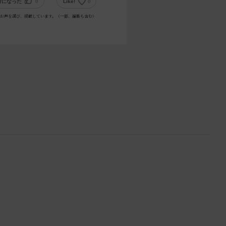
考になった
0
Like!
0
お声を選び、掲載しています。（一部、編集も含む）
。