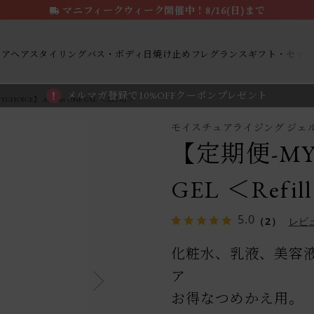
マニフィークウィーク開催中！8/16(日)まで
ケア
ヘアスタイリング
バス・ボディ
日焼け止め
フレグランス
ギフト・セッ
メルマガ登録で10%OFFクーポンプレゼント
HOICE】 ALL in ONE GEL ＜Refill＞
モイスチュアライジング ジェ
【定期便-MYC
GEL ＜Refil
5.0
（2）
レビ
化粧水、乳液、美容
ア
お得なつめかえ用。