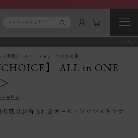
ト商品
About magnifique
ル〈保湿ジェルローション〉つめかえ用
HOICE】 ALL in ONE
l＞
ューを見る
液の効果が得られるオールインワンスキンケ