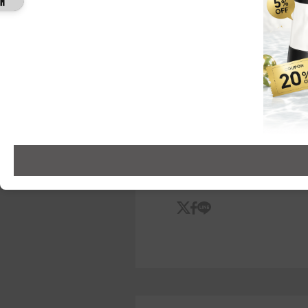
商品のリピート意向
:ぜひリピー
何で商品を知りましたか
:口コミ
商品を気に入ったポイント
:保湿
潔感のある香り,コストパフォー
けん4
年齢層:
35～44歳
購買頻度:
2～3ヶ
とても伸びが良く少量でも保
香りも良くつけてすぐにリラ
ジェンダーレスで家族で使え