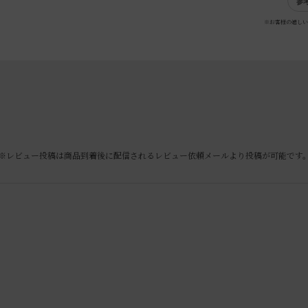
参
※お客様の嬉しい
※レビュー投稿は商品到着後に配信されるレビュー依頼メールより投稿が可能です