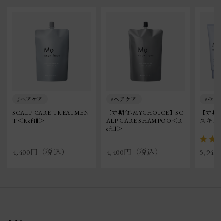
ヘアケア
ヘアケア
セッ
SCALP CARE TREATMEN
【定期便-MYCHOICE】SC
【定期
T＜Refill＞
ALP CARE SHAMPOO＜R
スキン
efill＞
4,400円（税込）
4,400円（税込）
5,9