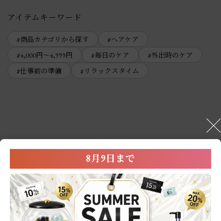
アイテムキーワード
商品カテゴリから探す
ヘアケア
4,000円～4,999円
毎日のケア
外出時のケア
仕事前の準備
リラックスタイム
User’s Review
8月9日まで
お客様の声
0.0
0
レビュー件数：
件
★
5
(0)
★
4
(0)