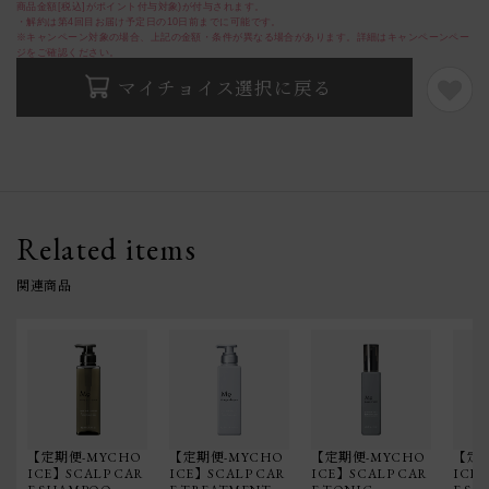
商品金額[税込]がポイント付与対象)が付与されます。
・解約は第4回目お届け予定日の10日前までに可能です。
※キャンペーン対象の場合、上記の金額・条件が異なる場合があります。詳細はキャンペーンペー
ジをご確認ください。
マイチョイス選択に戻る
Related items
関連商品
【定期便-MYCHO
【定期便-MYCHO
【定期便-MYCHO
【定期
ICE】SCALP CAR
ICE】SCALP CAR
ICE】SCALP CAR
ICE】