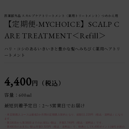
医薬部外品 スカルプケアトリートメント〈薬用トリートメント〉つめかえ用
【定期便-MYCHOICE】SCALP C
ARE TREATMENT＜Refill＞
ハリ・コシのあるいきいきと豊かな髪へみちびく薬用ヘアトリ
ートメント
4,400
円（税込）
容量：600ml
最短到着予定日：2〜5営業日でお届け
・本定期購入コースは最低3か月間の定期購入契約となり、総額11,220円（税込・送料込）になり
ます。
・第1回目から第3回目までのお支払い額は、月額3,740円（税込・送料込）です。
・第4回目のお支払い額は月額3,520円（税込・送料込）で、特典として4,400ポイント(値引き前の