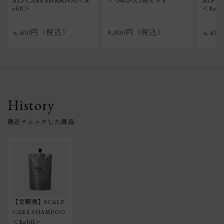
ALP CARE SHAMPOO＜R
アつめかえ2点セット
ALP C
efill＞
＜Refil
4,400円（税込）
8,800円（税込）
4,4
History
【定期便】SCALP 
CARE SHAMPOO
＜Refill＞