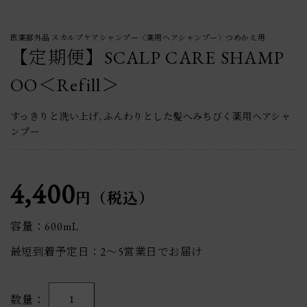
医薬部外品 スカルプケアシャンプー〈薬用ヘアシャンプー〉つめかえ用
【定期便】SCALP CARE SHAMP
OO＜Refill＞
すっきりと洗い上げ､ふんわりとした髪へみちびく薬用ヘアシャ
ンプー
4,400
円（税込）
容量：600mL
最短到着予定日：2〜5営業日でお届け
数量
1