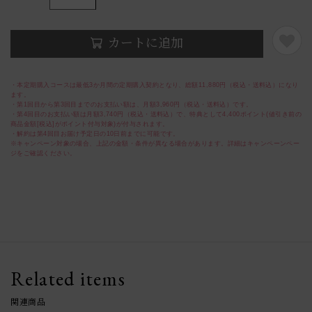
カートに追加
・本定期購入コースは最低3か月間の定期購入契約となり、総額11,880円（税込・送料込）になり
ます。
・第1回目から第3回目までのお支払い額は、月額3,960円（税込・送料込）です。
・第4回目のお支払い額は月額3,740円（税込・送料込）で、特典として4,400ポイント(値引き前の
商品金額[税込]がポイント付与対象)が付与されます。
・解約は第4回目お届け予定日の10日前までに可能です。
※キャンペーン対象の場合、上記の金額・条件が異なる場合があります。詳細はキャンペーンペー
ジをご確認ください。
Related items
関連商品