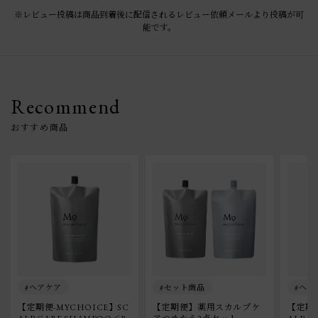
※レビュー投稿は商品到着後に配信されるレビュー依頼メールより投稿が可
能です。
Recommend
ヘアケア
セット商品
ヘア
【定期便-MYCHOICE】SC
【定期便】薬用スカルプケ
【定期便