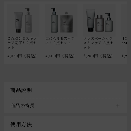
これだけでスキン
気になる毛穴ケア
メンズベーシック
【定期
ケア完了！２点セ
に！２点セット
スキンケア ３点セ
ASK
ット
ット
4,070円（税込）
4,400円（税込）
5,280円（税込）
1,9
商品説明
商品の特長
使用方法