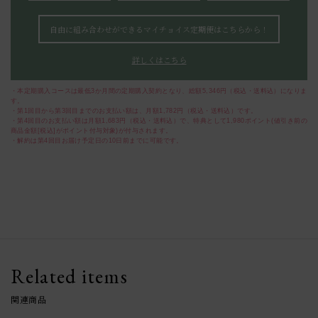
自由に組み合わせができるマイチョイス定期便はこちらから！
詳しくはこちら
・本定期購入コースは最低3か月間の定期購入契約となり、総額5,346円（税込・送料込）になりま
す。
・第1回目から第3回目までのお支払い額は、月額1,782円（税込・送料込）です。
・第4回目のお支払い額は月額1,683円（税込・送料込）で、特典として1,980ポイント(値引き前の
商品金額[税込]がポイント付与対象)が付与されます。
・解約は第4回目お届け予定日の10日前までに可能です。
Related items
関連商品