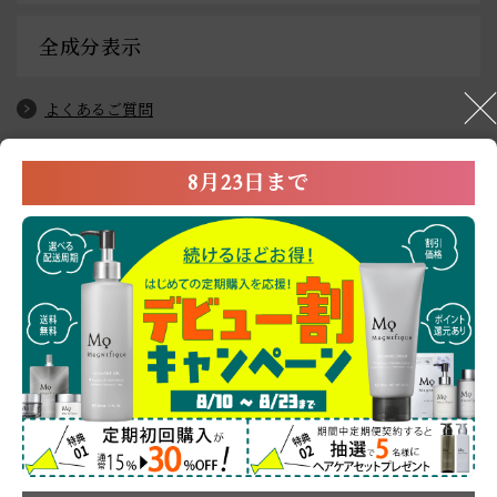
全成分表示
よくあるご質問
8月23日まで
アイテムキーワード
パック・マスク・シート
毛穴の目立ち
乾燥
肌あれ
1,000円～1,999円
毎日のケア
特別なケア
リラックスタイム
User’s Review