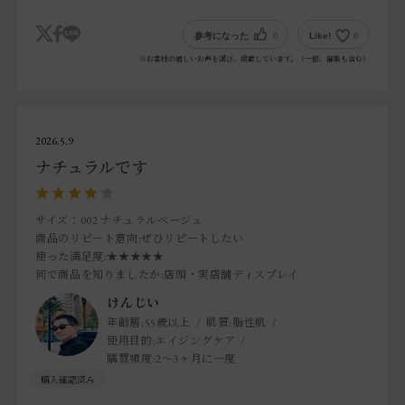
ただ、すこーしだけ油性感が強いので、ティッシュオフし
てルースパウダーで仕上げてます。
参考になった
0
Like!
0
※お客様の嬉しいお声を選び、掲載しています。（一部、編集も含む）
2026.5.9
ナチュラルです
サイズ：002 ナチュラルベージュ
商品のリピート意向
:ぜひリピートしたい
使った満足度
:★★★★★
何で商品を知りましたか
:店頭・実店舗ディスプレイ
けんじい
年齢層:
55歳以上
肌質:
脂性肌
使用目的:
エイジングケア
購買頻度:
2～3ヶ月に一度