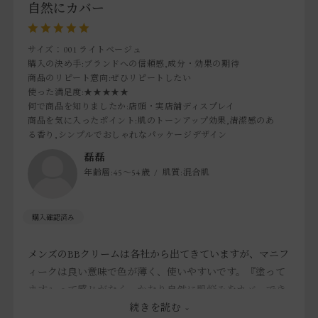
自然にカバー
サイズ：001 ライトベージュ
購入の決め手
:ブランドへの信頼感,成分・効果の期待
商品のリピート意向
:ぜひリピートしたい
使った満足度
:★★★★★
何で商品を知りましたか
:店頭・実店舗ディスプレイ
商品を気に入ったポイント
:肌のトーンアップ効果,清潔感のあ
る香り,シンプルでおしゃれなパッケージデザイン
磊磊
年齢層:
45～54歳
肌質:
混合肌
メンズのBBクリームは各社から出てきていますが、マニフ
ィークは良い意味で色が薄く、使いやすいです。『塗って
ます』って感じがなく、かなり自然に肌悩みをカバーでき
ます。クマやシミは隠せないです。
続きを読む