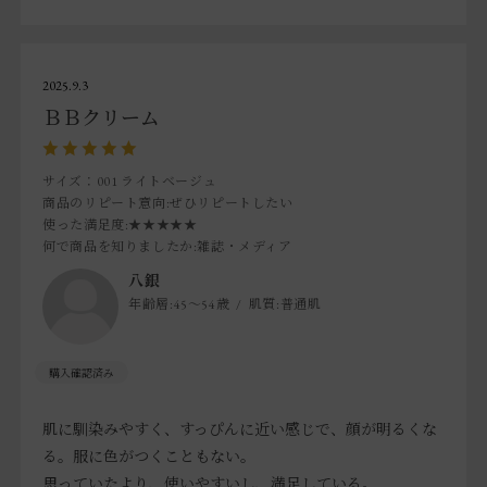
あんまりカバー力や毛穴を目立たなくする感じは抑えめか
も。青髭がある方がそれを消すにはかなり量がいるかも？
普段、他を使っていると少し物足りなさを感じます。
2025.9.3
その分、白浮きや韓国メイク的な顔だけ白い感じにはなら
ＢＢクリーム
ないです。
日焼け止めとしても30くらいなので、秋冬にはいいかもで
すが夏は多少不安になると思います。
サイズ：001 ライトベージュ
商品のリピート意向
:ぜひリピートしたい
まだ、1回目塗ったすぐなので、
使った満足度
:★★★★★
何で商品を知りましたか
:雑誌・メディア
一日経って、テカリとかないことに期待です。
八銀
年齢層:
45～54歳
肌質:
普通肌
パッケージとか本体のデザインは高級感あって好きです。
肌に馴染みやすく、すっぴんに近い感じで、顔が明るくな
る。服に色がつくこともない。
思っていたより、使いやすいし、満足している。