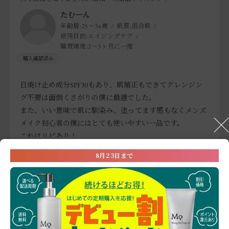
たむーん
年齢層:
25～34歳
肌質:
混合肌
使用目的:
エイジングケア
購買頻度:
2～3ヶ月に一度
日焼け止め成分SPF30もあり、肌補正もできてクレンジン
グ不要は面倒くさがりの僕に最適でした。
また、いい意味で肌に馴染み、塗ってます感もなくメンズ
メイク初心者の僕にはとても使いやすい一品です。
これはリピあり！
参考になった
0
Like!
0
8月23日まで
※お客様の嬉しいお声を選び、掲載しています。（一部、編集も含む）
2025.10.18
1回目