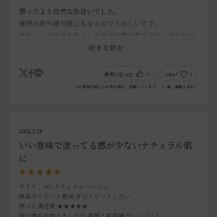
思ったより自然な色合いでした。
普段の紫外線対策にもなるのでうれしいです。
また、ベタつきもなく、サラサラ感が有りテカリがないで
す
続きを読む
参考になった
0
Like!
0
※お客様の嬉しいお声を選び、掲載しています。（一部、編集も含む）
2026.2.28
いい意味で塗ってる感が少ないナチュラル肌
に
サイズ：002 ナチュラルベージュ
商品のリピート意向
:ぜひリピートしたい
使った満足度
:★★★★★
何で商品を知りましたか
:店頭・実店舗ディスプレイ