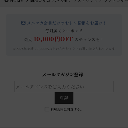
HOME
商品カテゴリから探す
メイクアップ
ファンデ
メルマガ会員だけのおトク情報をお届け！
毎月届くクーポンで
10,000円OFF
最大
のチャンスも！
※2025年実績：2,000名以上の方がおトクにお買い物をされています
メールマガジン登録
登録
利用規約
に同意する。