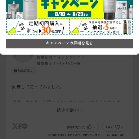
サイズ：001 ライトベージュ
商品のリピート意向
:他の商品と比較中
使った満足度
:★★★
何で商品を知りましたか
:口コミサイト,雑誌・メディア
キャンペーンの詳細を見る
Gohdon
年齢層:
35～44歳
肌質:
混合肌
使用目的:
エイジングケア
購買頻度:
2～3ヶ月に一度
到着して使ってみました。
最近、顔の老いを感じよりスキンケアに力を入れ出しまし
た。
続きを読む
男性で初めてBBクリームなどを使う方にはいいかなぁと言
参考になった
2
Like!
0
う感じです。
※お客様の嬉しいお声を選び、掲載しています。（一部、編集も含む）