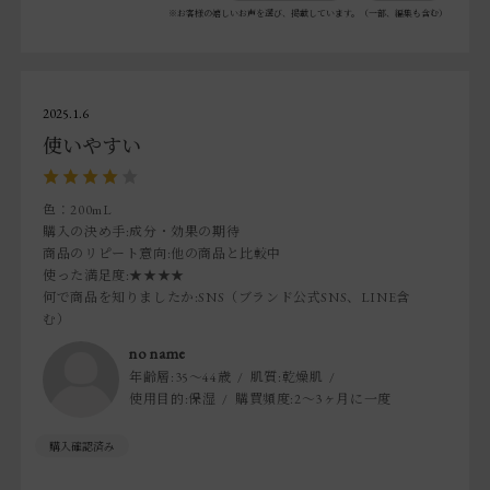
※お客様の嬉しいお声を選び、掲載しています。（一部、編集も含む）
2025.1.6
使いやすい
色：200mL
購入の決め手
:成分・効果の期待
商品のリピート意向
:他の商品と比較中
使った満足度
:★★★★
何で商品を知りましたか
:SNS（ブランド公式SNS、LINE含
む）
no name
年齢層:
35～44歳
肌質:
乾燥肌
使用目的:
保湿
購買頻度:
2～3ヶ月に一度