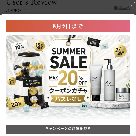
User’s Review
お客様の声
4.5
2
8月9日まで
レビュー件数：
件
★
5
(1)
★
4
(1)
★
3
(0)
★
2
(0)
★
1
(0)
絞り込み
表示：新しい順
2025.6.17
良い感じです
キャンペーンの詳細を見る
色：200mL