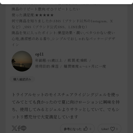
購入の決め手
:ブランドへの信頼感,成分・効果の期待
商品のリピート意向
:ぜひリピートしたい
使った満足度
:★★★★★
何で商品を知りましたか
:SNS（ブランド以外のInstagram、X
など）,SNS（ブランド公式SNS、LINE含む）
商品を気に入ったポイント
:保湿効果・潤い,ベタつかない使い
心地,清潔感のある香り,シンプルでおしゃれなパッケージデザ
イン
op11
年齢層:
55歳以上
肌質:
乾燥肌
使用目的:
保湿
購買頻度:
4～6ヶ月に一度
トライアルセットのモイスチュアライジングジェルを使っ
てみてとても良かったので夏に向けローションに興味を持
ち、使用してみるとジェルよりサラッとしていて、でもシ
ットリ感充分で大変満足しています
参考になった
0
Like!
0