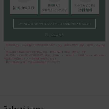
自由に組み合わせができるマイチョイス定期便はこちらから！
詳しくはこちら
・本定期購入コースは最低3か月間の定期購入契約となり、総額5,346円（税込・送料込）になりま
す。
・第1回目から第3回目までのお支払い額は、月額1,782円（税込・送料込）です。
・第4回目のお支払い額は月額1,683円（税込・送料込）で、特典として1,980ポイント(値引き前の
商品金額[税込]がポイント付与対象)が付与されます。
・解約は第4回目お届け予定日の10日前までに可能です。
Related items