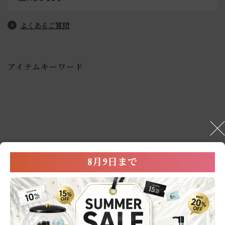
よくあるご質問
アイテムキーワード
User’s Review
8月9日まで
お客様の声
0.0
0
レビュー件数：
件
★
5
(0)
★
4
(0)