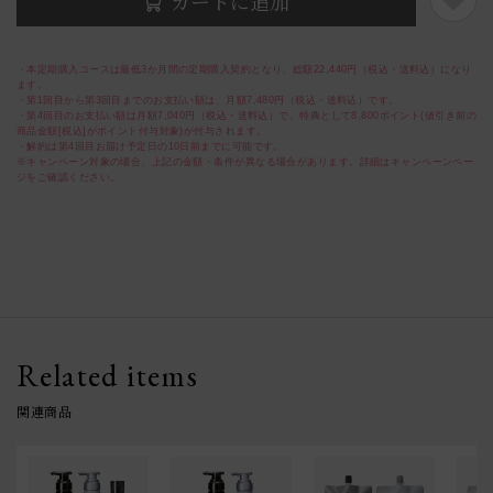
カートに追加
・本定期購入コースは最低3か月間の定期購入契約となり、総額22,440円（税込・送料込）になり
ます。
・第1回目から第3回目までのお支払い額は、月額7,480円（税込・送料込）です。
・第4回目のお支払い額は月額7,040円（税込・送料込）で、特典として8,800ポイント(値引き前の
商品金額[税込]がポイント付与対象)が付与されます。
・解約は第4回目お届け予定日の10日前までに可能です。
※キャンペーン対象の場合、上記の金額・条件が異なる場合があります。詳細はキャンペーンペー
ジをご確認ください。
Related items
関連商品