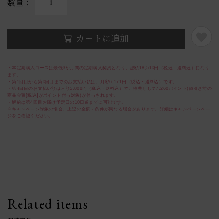
数量
1
カートに追加
・本定期購入コースは最低3か月間の定期購入契約となり、総額18,513円（税込・送料込）になり
ます。
・第1回目から第3回目までのお支払い額は、月額6,171円（税込・送料込）です。
・第4回目のお支払い額は月額5,808円（税込・送料込）で、特典として7,260ポイント(値引き前の
商品金額[税込]がポイント付与対象)が付与されます。
・解約は第4回目お届け予定日の10日前までに可能です。
※キャンペーン対象の場合、上記の金額・条件が異なる場合があります。詳細はキャンペーンペー
ジをご確認ください。
Related items