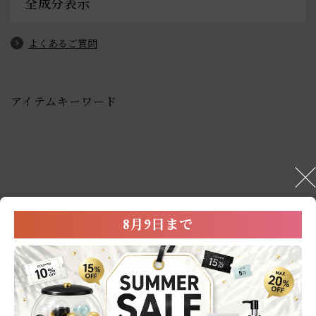
全成分表示
よくあるご質問
アイテムキーワード
User’s Review
8月9日まで
お客様の声
0.0
0
レビュー件数：
件
★
5
(0)