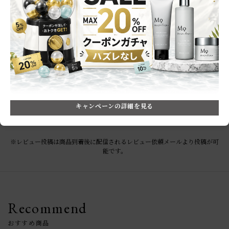
★
4
(0)
★
3
(0)
★
2
(0)
★
1
(0)
レビューはありません。
キャンペーンの詳細を見る
※レビュー投稿は商品到着後に配信されるレビュー依頼メールより投稿が可
能です。
Recommend