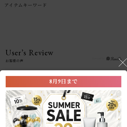
アイテムキーワード
User’s Review
お客様の声
0.0
0
レビュー件数：
件
8月9日まで
★
5
(0)
★
4
(0)
★
3
(0)
★
2
(0)
★
1
(0)
レビューはありません。