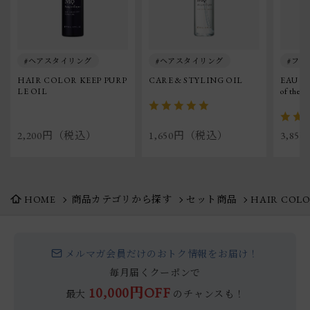
ヘアスタイリング
ヘアスタイリング
フレ
HAIR COLOR KEEP PURP
CARE & STYLING OIL
EAU  D
LE OIL
of the fo
2,200円（税込）
1,650円（税込）
3,8
HOME
商品カテゴリから探す
セット商品
HAIR COLO
メルマガ会員だけのおトク情報をお届け！
毎月届くクーポンで
10,000円OFF
最大
のチャンスも！