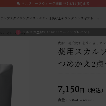
マニフィークウィーク開催中！8/16(日)まで
ケア
ヘアスタイリング
バス・ボディ
日焼け止め
フレグランス
ギフト・セッ
メルマガ登録で10%OFFクーポンプレゼント
体・つめかえ2点セット
皮脂・毛穴汚れをすっきりオ
薬用スカル
つめかえ2点
7,150
円（税込
容量：300mL + 600mL