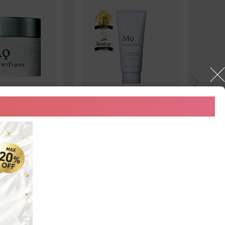
ワン
洗顔料
洗
 GEL UV
BRIGHTNING WASHING
WAS
CREAM
（税込）
1,540円（税込）
1,