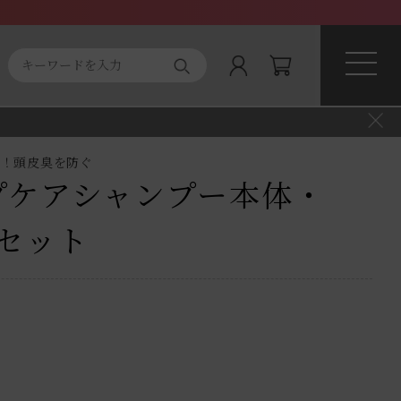
ト商品
About magnifique
フ！頭皮臭を防ぐ
プケアシャンプー本体・
セット
）