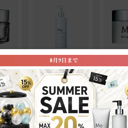
8月9日まで
オールインワン
オールイン
L CREAM
BRIGHTENING ALL in ONE
ALL in ONE
GEL
3,080円（税込）
2,200円