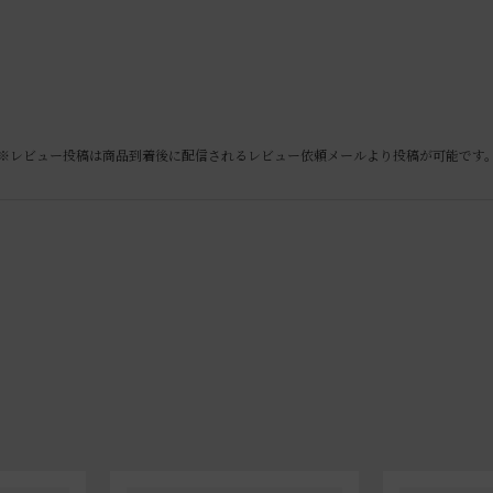
※レビュー投稿は商品到着後に配信されるレビュー依頼メールより投稿が可能です