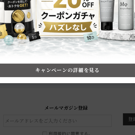
メルマガ会員だけのおトク情報をお届け！
毎月届くクーポンで
10,000円OFF
キャンペーンの詳細を見る
最大
のチャンスも！
※2025年実績：2,000名以上の方がおトクにお買い物をされています
メールマガジン登録
登
利用規約
に同意する。