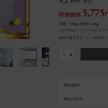
8,250
円（税込）
5,775
特別価格
容量：100g+3回分+140g
※特別価格は、当月にお誕生日を迎
最短到着予定日：2〜5営業日
1
商品説明
商品の特長