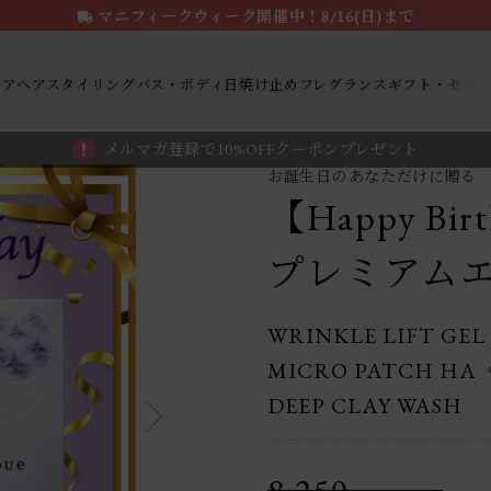
マニフィークウィーク開催中！8/16(日)まで
ケア
ヘアスタイリング
バス・ボディ
日焼け止め
フレグランス
ギフト・セッ
メルマガ登録で10%OFFクーポンプレゼント
お誕生日のあなただけに贈る
【Happy Bir
プレミアム
WRINKLE LIFT GE
MICRO PATCH HA〈
DEEP CLAY WASH