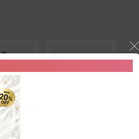
セット商品
セ
RE SHAMPOO＜
【定期便】
【定
ブライトニングスキンケア
医薬
3点セット
実感