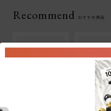
Recommend
セット商品
セット商品
T
【定期便】
薬用スカルプケアシ
薬用スカルプケアつめかえ2
つめかえ2点セット
点セット