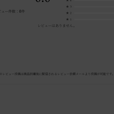
★
4
★
3
0
ビュー件数：
件
★
2
★
1
レビューはありません。
※レビュー投稿は商品到着後に配信されるレビュー依頼メールより投稿が可能です