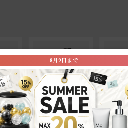
8月9日まで
セット商品
ヘアケア
ャンプー
【定期便】
SCALP CA
これだけでスキンケア完了！
Refill＞
２点セット