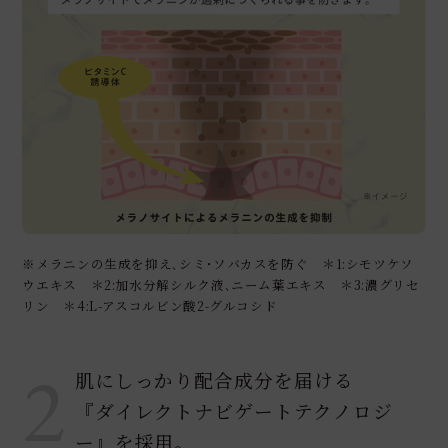
※メラニンの生成を抑え､シミ･ソバカスを防ぐ ＊1:シモツケソ
ウエキス ＊2:加水分解シルク液､ニーム葉エキス ＊3:濃グリセ
リン ＊4:L-アスコルビン酸2-グルコシド
2
肌にしっかり配合成分を届ける
『ダイレクトナビゲートテクノロジ
ー』を採用｡