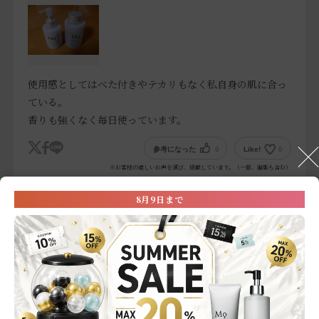
使用感としてはべた付きやテカリもなく私自身の肌に合っ
ている。
香りも強くなく毎日使っています。
参考になった
0
Like!
0
※お客様の嬉しいお声を選び、掲載しています。（一部、編集も含む）
8月9日まで
2025.7.19
これから
色：200mL＋150mL
購入の決め手
:成分・効果の期待