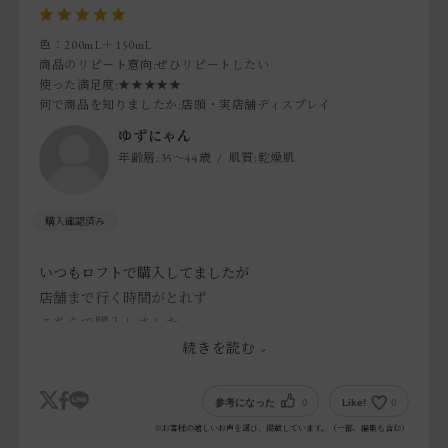
色：200mL＋150mL
商品のリピート意向
:ぜひリピートしたい
使った満足度
:★★★★★
何で商品を知りましたか
:店頭・実店舗ディスプレイ
ゆずにゃん
年齢層:
35～44歳
肌質:
乾燥肌
いつもロフトで購入してましたが
店舗まで行く時間がとれず
こちらで購入しました
続きを読む
ラッピングまでしてもらって
とても喜んでもらえました(^^)
参考になった
0
Like!
0
※お客様の嬉しいお声を選び、掲載しています。（一部、編集も含む）
また利用させてください