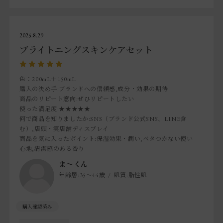
2025.8.29
ブライトニングスキンケアセット
色：200mL＋150mL
購入の決め手
:ブランドへの信頼感,成分・効果の期待
商品のリピート意向
:ぜひリピートしたい
使った満足度
:★★★★★
何で商品を知りましたか
:SNS（ブランド公式SNS、LINE含
む）,店頭・実店舗ディスプレイ
商品を気に入ったポイント
:保湿効果・潤い,ベタつかない使い
心地,清潔感のある香り
ま～くん
年齢層:
35～44歳
肌質:
脂性肌