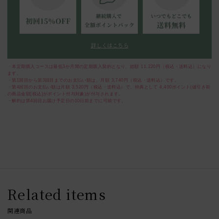
詳しくはこちら
・本定期購入コースは最低3か月間の定期購入契約となり、総額
11,220
円（税込・送料込）になり
ます。
・第1回目から第3回目までのお支払い額は、月額
3,740
円（税込・送料込）です。
・第4回目のお支払い額は月額
3,520
円（税込・送料込）で、特典として
4,400
ポイント(値引き前
の商品金額[税込]がポイント付与対象)が付与されます。
・解約は第4回目お届け予定日の10日前までに可能です。
Related items
関連商品