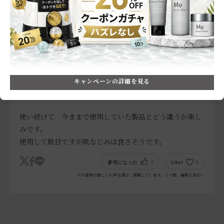
商品のリピート意向
:他の商品と比較中
使った満足度
:★★★★
何で商品を知りましたか
:その他
商品を気に入ったポイント
:肌のトーンアップ効果,エイジング
ケア成分,シンプルでおしゃれなパッケージデザイン
K
年齢層:
45～54歳
肌質:
脂性肌
使用目的:
美白・トーンアップ
購買頻度:
2～3ヶ月に一度
キャンペーンの詳細を見る
使い続けて 今ままで使用していた製品とどう違うか楽し
みです。
使用して数日ですが肌なじみは良さそうです。
参考になった
0
Like!
0
※お客様の嬉しいお声を選び、掲載しています。（一部、編集も含む）