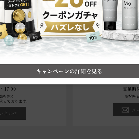
12時30分までのご注文で、最短翌日発送可能
※ご注文状況によっては翌日発送できない場合
※日曜は発送をしておりません。
利用に関する
ブランド・商品
せ
キャンペーンの詳細を見る
2-426
08
17:00
営業時間
始を除く
※祝祭
承っております。
メ
い合わせ