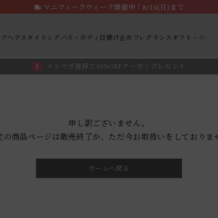
マニフィークウィーク開催中！8/16(日)まで
ケア
ヘアスタイリング
バス・ボディ
日焼け止め
フレグランス
ギフト・セッ
メルマガ登録で10%OFFクーポンプレゼント
申し訳ございません。
定の商品ページは販売終了か、ただ今お取扱いをしておりま
ホームへ戻る