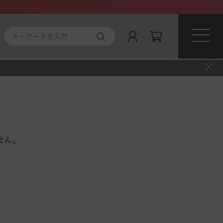
ト商品
About magnifique
せん。