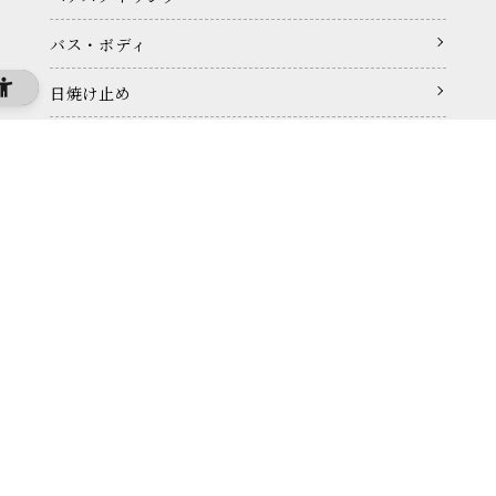
バス・ボディ
日焼け止め
フレグランス
ギフト・セット商品
お悩み・効果から選ぶ
毛穴の目立ち
汚れ
黒ずみ
乾燥